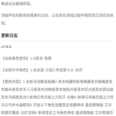
略组合出最强阵容。
顶级声优的配音和精美的立绘，让玩家在游戏过程中感受到沉浸式的体
验。
更新日志
v7.6.0
【全新角色登场】1.Ω圣衣·苍摩
【全新升华角色】1.处女座·沙加2.传说圣斗士·冰河
【更新内容】1.全新活动教皇秘藏2.圣衣收藏柜新增典藏圣衣银蝇座圣
衣御夫座圣衣半人马座圣衣白鲸座圣衣地狱犬座圣衣巨犬座圣衣武仙座
圣衣乌鸦座圣衣3.新增红色究极之力双子·合璧4.新增可突破究极之力异
次元守护水晶壁垒5.开放以下角色觉醒意志觉醒神话·童虎摩羯座·艾尔
熙德巨蟹座·马尼戈特6.新增意志之书角色神话·童虎摩羯座·艾尔熙德巨