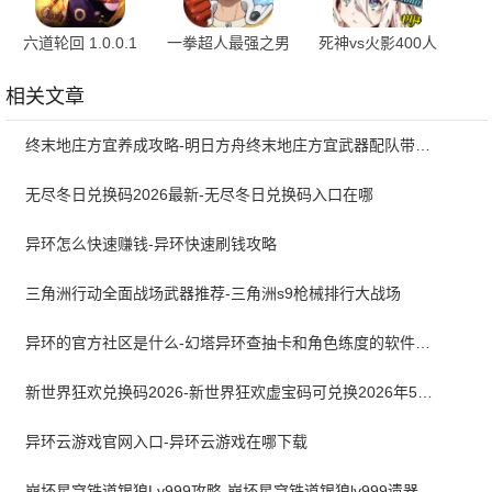
六道轮回 1.0.0.1
一拳超人最强之男
死神vs火影400人
安卓版
小y版 1.7.1 官方版
物版 1.2.5
相关文章
终末地庄方宜养成攻略-明日方舟终末地庄方宜武器配队带什么
无尽冬日兑换码2026最新-无尽冬日兑换码入口在哪
异环怎么快速赚钱-异环快速刷钱攻略
三角洲行动全面战场武器推荐-三角洲s9枪械排行大战场
异环的官方社区是什么-幻塔异环查抽卡和角色练度的软件叫什么
新世界狂欢兑换码2026-新世界狂欢虚宝码可兑换2026年5月最新
异环云游戏官网入口-异环云游戏在哪下载
崩坏星穹铁道银狼Lv999攻略-崩坏星穹铁道银狼lv999遗器词条带什么