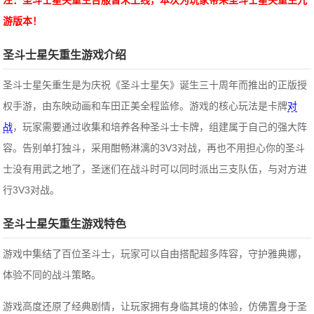
注：圣斗士星矢重生台服暂未上线，本次为玩家带来圣斗士星矢重生九
游版本！
圣斗士星矢重生
游戏介绍
圣斗士星矢重生是为庆祝《圣斗士星矢》诞生三十周年而推出的正版授
权手游，由东映动画和车田正美全程监修。游戏的核心玩法是卡牌
对
战
，玩家需要通过收集和培养各种圣斗士卡牌，组建属于自己的强大阵
容。告别单打独斗，采用酣畅淋漓的3V3对战，再也不用担心你的圣斗
士没有用武之地了，圣迷们在战斗时可以同时派出三支队伍，与对方进
行3V3对战。
圣斗士星矢重生
游戏特色
游戏中集结了百位圣斗士，玩家可以自由搭配超多阵容，守护雅典娜，
体验不同的战斗策略。
游戏高度还原了经典剧情，让玩家拥有身临其境的体验，仿佛置身于圣