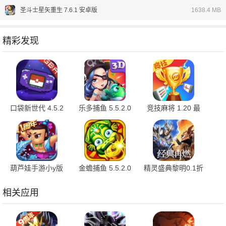
圣斗士星矢重生 7.6.1 安卓版
1638.4 MB
精彩发现
口袋新世代 4.5.2
乐多捕鱼 5.5.2.0
竞技麻将 1.20 最
最新版
安卓版
新版
葫芦娃手游小y版
金蟾捕鱼 5.5.2.0
精灵盛典黎明0.1折
4.10.50 最新版
官方版
1.00.1 官方版
相关应用