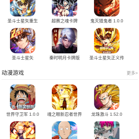
圣斗士星矢重生
超赛之魂卡牌
鬼灭猎鬼者 1.0.0
7.6.1 安卓版
1.12.20 最新版
官方版
圣斗士星矢
秦时明月卡牌版
圣斗士星矢正义传
1.6.61.1
8.0.0 安卓版
说 2.0.71 最新版
动漫游戏
更多>
世界守卫军 1.0.0
魂之眼新忍者世界
龙珠激斗 1.52.0
安卓版
1.2.001 安卓版