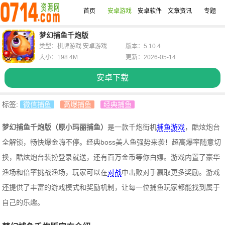
首页
安卓游戏
安卓软件
文章资讯
专题
梦幻捕鱼千炮版
类型：棋牌游戏 安卓游戏
版本：5.10.4
大小：198.4M
更新：2026-05-14
安卓下载
标签:
微信捕鱼
高爆捕鱼
经典捕鱼
梦幻捕鱼千炮版（原小玛丽捕鱼）
是一款千炮街机
捕鱼游戏
，酷炫炮台
全解锁，畅快爆金嗨不停。经典boss美人鱼强势来袭！超高爆率随意切
换，酷炫炮台装扮登录就送，还有百万金币等你白嫖。游戏内置了豪华
渔场和倍率挑战渔场，玩家可以在
对战
中击败对手赢取更多奖励。游戏
还提供了丰富的游戏模式和奖励机制，让每一位捕鱼玩家都能找到属于
自己的乐趣。