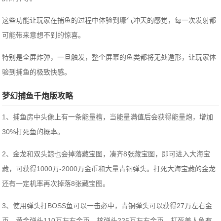
这些功能让玩家在捕鱼的过程中体验到壕气冲天的感觉，每一次发射都
可能带来意想不到的惊喜。
特别是全屏炸弹，一旦触发，整个屏幕的鱼类都将无处遁形，让玩家体
验到捕鱼的极致快感。
梦幻捕鱼千炮版攻略
1、捕鱼房中头像上有一条能量槽，当能量满值后会获得能量炮，增加
30%打死鱼的概率。
2、金龙和双头鲸也会掉落藏宝图，凑齐8张藏宝图，即可进入大海宝
藏，可获得1000万-2000万金币和大量青铜弹头。打死大海宝藏的金龙
还有一定机率再次掉落8张藏宝图。
3、使用弹头打BOSS鱼可以一击必中，青铜弹头可以获得27万左右金
币、黄金弹头110万左右金币、核弹头225万左右金币。打死美人鱼有