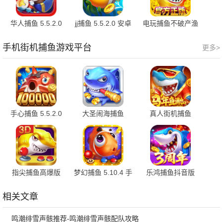
华人捕鱼 5.5.2.0
jj捕鱼 5.5.2.0 安卓
电玩捕鱼不破产渔
最新版
版
场版 7.032 安卓版
手机街机捕鱼游戏平台
更多>
手心捕鱼 5.5.2.0
大圣闹海捕鱼
真人街机捕鱼
安卓版
1.0.1 最新版
1.0.40 最新版
指尖捕鱼高爆版
梦幻捕鱼 5.10.4 手
乐鸿捕鱼抖音版
10.3.46.4.0 手机版
机版
1.7.12 最新版
相关文章
鸣潮绯雪声骸推荐-鸣潮绯雪声骸配队攻略