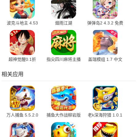
波克斗地主 4.53
烟雨江湖
弹弹岛2 4.3.2 免费
最新版
1.124.70807 最新
版
版
超神觉醒0.1折
指尖四川麻将主播
盖瑞模组 1.7 中文
1.0.1 官方版
版 7.10.550 官方
版
版
相关应用
万人捕鱼 5.5.2.0
捕鱼大作战柳岩版
老k深海狩猎 1.0.1
安卓版
1.5112 最新版
安卓版