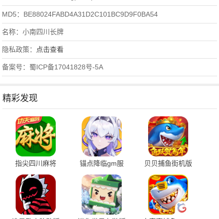
MD5：BE88024FABD4A31D2C101BC9D9F0BA54
名称：小南四川长牌
隐私政策：
点击查看
备案号：蜀ICP备17041828号-5A
精彩发现
指尖四川麻将
锚点降临gm服
贝贝捕鱼街机版
7.10.550 安卓版
2.0.5 安卓版
1.0.20049 最新版