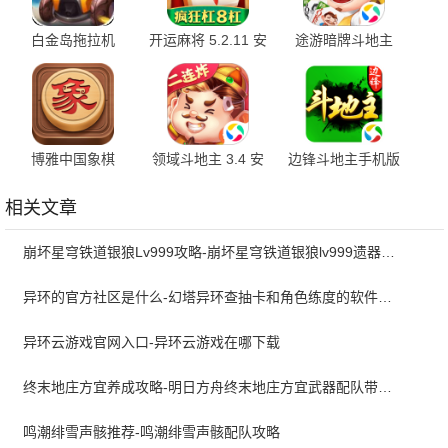
白金岛拖拉机
开运麻将 5.2.11 安
途游暗牌斗地主
5.0.5 安卓版
卓版
3.6.0520 最新版
博雅中国象棋
领域斗地主 3.4 安
边锋斗地主手机版
4.3.1 手机版
卓版
2.2.5 官方版
相关文章
崩坏星穹铁道银狼Lv999攻略-崩坏星穹铁道银狼lv999遗器词条带什么
异环的官方社区是什么-幻塔异环查抽卡和角色练度的软件叫什么
异环云游戏官网入口-异环云游戏在哪下载
终末地庄方宜养成攻略-明日方舟终末地庄方宜武器配队带什么
鸣潮绯雪声骸推荐-鸣潮绯雪声骸配队攻略