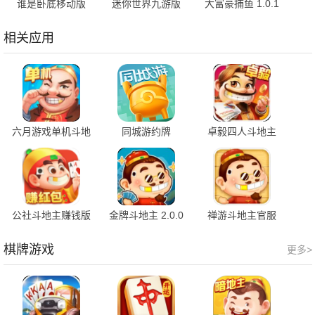
谁是卧底移动版
迷你世界九游版
大富豪捕鱼 1.0.1
2.1.38 安卓版
1.53.0 手机版
安卓版
相关应用
六月游戏单机斗地
同城游约牌
卓毅四人斗地主
主 3.2.6.6 最新版
2.2.20250527 最
15.0.44 安卓版
新版
公社斗地主赚钱版
金牌斗地主 2.0.0
禅游斗地主官服
1.1.22 安卓版
安卓版
1.00.1412 安卓版
棋牌游戏
更多>