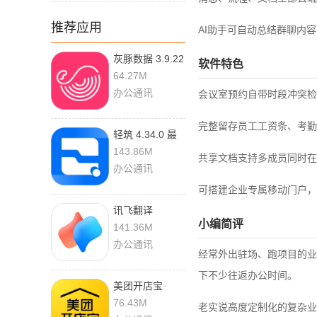
推荐应用
AI助手可自动总结群聊内
灰豚数据 3.9.22
软件特色
手机版
64.27M
办公通讯
会议室预约自带时段冲突检
完整留存员工工资条、考勤
轻筑 4.34.0 最
新版
143.86M
共享文档支持多成员同时在
办公通讯
可搭建企业专属移动门户，
讯飞翻译
小编简评
1.0.3284 最新版
141.36M
办公通讯
经常外出驻场、跑项目的业
下不少往返办公时间。
美团开店宝
10.18.601 手机
76.43M
老实说高度定制化的复杂业
版