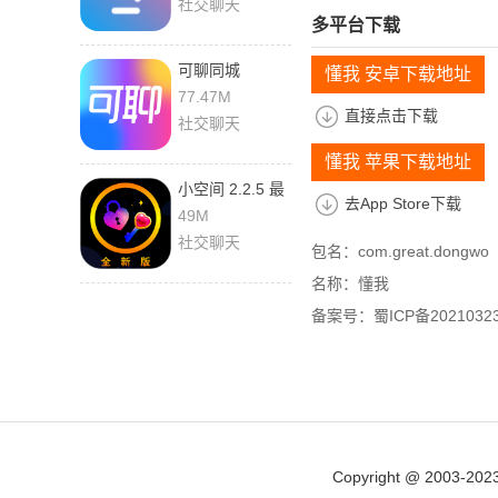
社交聊天
多平台下载
可聊同城
懂我 安卓下载地址
1.6.2.2 最新版
77.47M
直接点击下载
社交聊天
懂我 苹果下载地址
小空间 2.2.5 最
去App Store下载
新版
49M
社交聊天
包名：com.great.dongwo
名称：懂我
备案号：蜀ICP备20210323
Copyright @ 2003-202