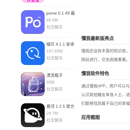
pome 0.1.49 最
新版
48.6M
社交聊天
懂我最新版亮点
缅贝 4.1.1 安卓
版
懂我还设有丰富的知识库，
107.83M
社交聊天
网站进行，交友困难重重。
懂我软件特色
漂流瓶子
3.3.3.333 安卓
55M
通过懂我APP，用户可以
版
社交聊天
认识其他糖友单身人士，进
们能够找到属于自己的幸福
悬河 1.2.5 官方
版
29.7M
应用截图
社交聊天