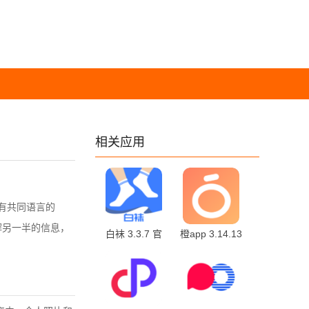
相关应用
有共同语言的
解另一半的信息，
白袜 3.3.7 官
橙app 3.14.13
方版
安卓版