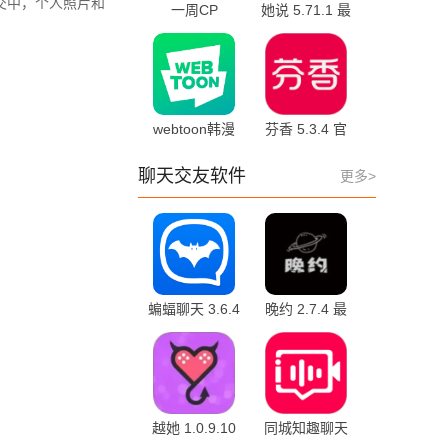
交中，个人照片和
一周CP
她说 5.71.1 最
v6.7.7.2432 手
新版
机版
webtoon韩漫
芬香 5.3.4 官
2.42.1 手机版
方版
聊天交友软件
更多>
蝙蝠聊天 3.6.4
晚约 2.7.4 最
最新版
新版
越她 1.0.9.10
同城知趣聊天