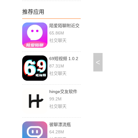
推荐应用
陌爱陌聊附近交
友 6.9.6 官方版
65.86M
社交聊天
69短视频 1.0.2
<
官方版
87.31M
社交聊天
hinge交友软件
9.32.4 手机版
99.2M
社交聊天
彼聊漂流瓶
2.1.254 官方版
64.28M