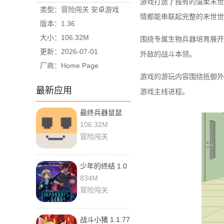
游戏打造了独有的温柔末世
类型：冒险闯关 安卓游戏
情都能串联起完整的末世世
版本：1.36
大小：106.32M
围绕专属生物兵器培育展开
更新：2026-07-01
外敌的战斗本领。
厂商：Home Page
游戏的游玩内容围绕抵御外
最新应用
游戏主线进程。
最终兵器鼠鼠
1.36 手机版
106.32M
冒险闯关
少年的终结 1.0
最新版
834M
冒险闯关
战斗小猪 1.1.77