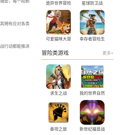
铺垫，每一段剧
诡异世界冒险
星球防卫战
记 1.1 安卓版
0.1.41 安卓版
其拥有应对各类
可爱猫咪大冒
幸存者冒险生
险 1.0 安卓版
存岛 1.4.2 中
战行动都能推进
文版
冒险类游戏
更多>
求生之战
我的世界自然
1.0.47 手机版
之旅3 v0.6 最
新版
泰坦之旅
新世纪福音战