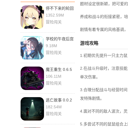
题材设定很新颖，把可爱的
停不下来的轮回
1.3.0 最新版
1352.59M
养成和战斗的衔接紧密，培
冒险闯关
剧情有着专属的风格基调，
学校的午夜后宫
游戏攻略
Alpha0.6.3 最新
9.18M
版
冒险闯关
1.初期优先提升一只主力
2.在战斗升级时，注意技
魔王重生 0.6.5
手机版
106.11M
单次伤害。
冒险闯关
3.合理分配战斗与经营时
发特殊剧情。
逃亡故事 0.0.2
最新版
182.54M
4.面对不同的敌人波次，
冒险闯关
5.多尝试不同的鼠鼠组合