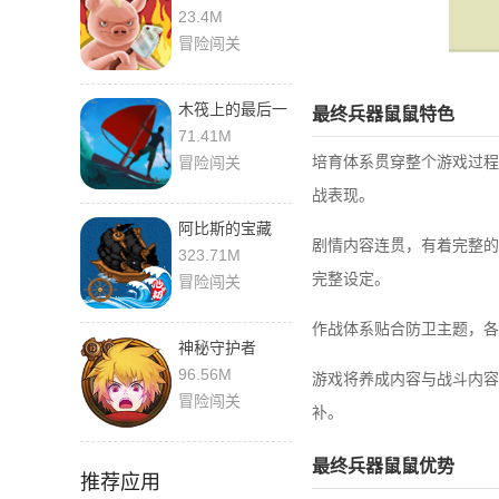
最新版
23.4M
冒险闯关
木筏上的最后一
最终兵器鼠鼠特色
天 0.45.4b 手机
71.41M
版
培育体系贯穿整个游戏过程
冒险闯关
战表现。
阿比斯的宝藏
剧情内容连贯，有着完整的
5.1.0 安卓版
323.71M
完整设定。
冒险闯关
作战体系贴合防卫主题，各
神秘守护者
1.91.bfgp 中文
96.56M
游戏将养成内容与战斗内容
版
冒险闯关
补。
最终兵器鼠鼠优势
推荐应用