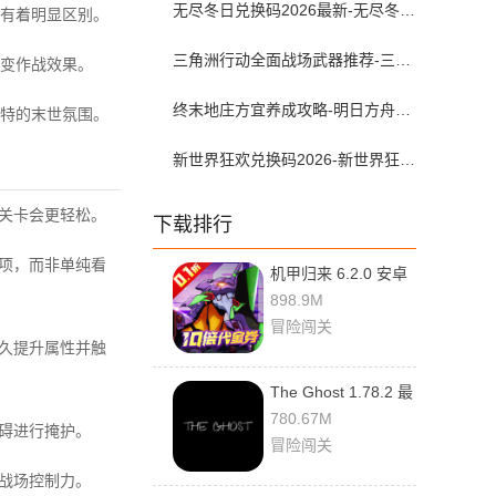
无尽冬日兑换码2026最新-无尽冬日兑换码入口在哪
有着明显区别。
三角洲行动全面战场武器推荐-三角洲s9枪械排行大战场
变作战效果。
终末地庄方宜养成攻略-明日方舟终末地庄方宜武器配队带什么
特的末世氛围。
新世界狂欢兑换码2026-新世界狂欢虚宝码可兑换2026年7月最新
期关卡会更轻松。
下载排行
选项，而非单纯看
机甲归来 6.2.0 安卓
版
898.9M
冒险闯关
永久提升属性并触
The Ghost 1.78.2 最
新版
780.67M
碍进行掩护。
冒险闯关
战场控制力。