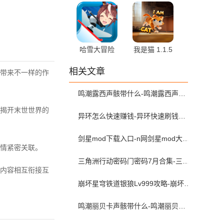
v2.10.10 官方
士破晓 6.3.0
版
安卓版
哈雪大冒险
我是猫 1.1.5
v3.0.0 安卓版
最新版
相关文章
带来不一样的作
鸣潮露西声骸带什么-鸣潮露西声骸配队攻略
揭开末世世界的
异环怎么快速赚钱-异环快速刷钱攻略
剑星mod下载入口-n网剑星mod大全（附安装教程）
情紧密关联。
三角洲行动密码门密码7月合集-三角洲行动密码屋今日密码大全2026最新7月
内容相互衔接互
崩坏星穹铁道银狼Lv999攻略-崩坏星穹铁道银狼lv999遗器词条带什么
鸣潮丽贝卡声骸带什么-鸣潮丽贝卡声骸配队攻略