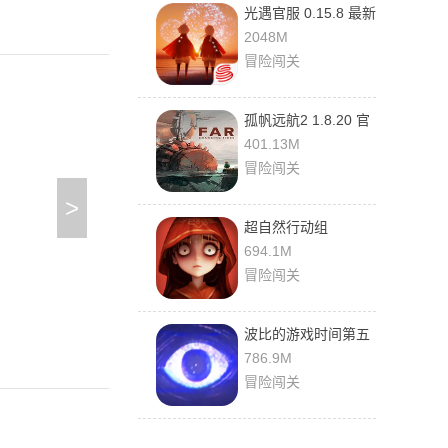
光遇官服 0.15.8 最新
版
2048M
冒险闯关
孤帆远航2 1.8.20 官
方版
401.13M
冒险闯关
>
超自然行动组
1.28.24.001 最新版
694.1M
冒险闯关
波比的游戏时间第五
章 0.5.5f 官方正版
786.9M
冒险闯关