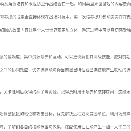
萌系角色培育和末世防卫作战结合在一起，和同类型末世游戏的内容走向
育养成的成果会直接体现在战场对抗中，每一次培养提升都能实实在在改
细腻的故事内容让整个末世世界观更加立体，游玩过程中可以真切感受独
鼠鼠的信赖度，集中资源喂养和互动，可以更快解锁其高级技能，应对前
能之间的协同效应，优先选择能与你当前鼠鼠特性或已选技能产生联动的
间，关卡胜利后获得的种子等资源，记得及时用于喂养和装饰房间，这能
灵活调整鼠鼠的站位和攻击目标，优先解决远程或高威胁单位，利用场景障
上阵，了解们各自的技能范围与效果，搭配使用往往能产生一加一大于二的