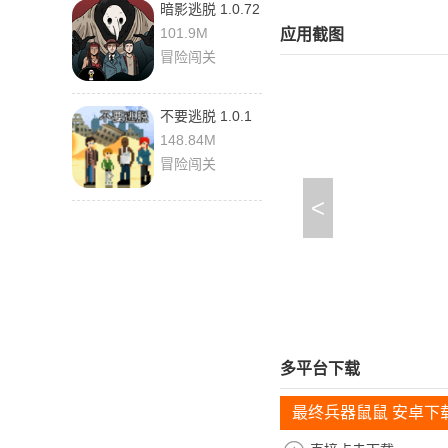
暗影逃脱 1.0.72
最新版
101.9M
应用截图
冒险闯关
不要逃脱 1.0.1
手机版
148.84M
冒险闯关
<
多平台下载
最终兵器鼠鼠 安卓下