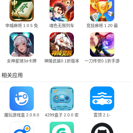
申城麻将 1.0.5 免
魂色无限列车
竞技麻将 1.20 最
费版
1.0.06 最新版
新版
女神星球3d卡牌
神陵武装0.1折版本
一刀传世0.1折手游
76.1 安卓版
1.1.1 最新版
平台 101.3.0 最新
版
相关应用
魔玩游戏盒 2.0.8.0
4299盒子 2.0.0 安
雲顶 2.1-
安卓版
卓版
build20231211 安
卓版