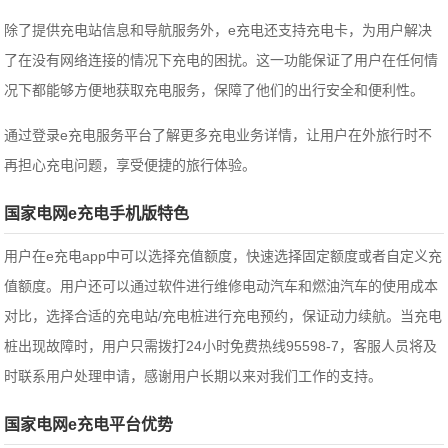
除了提供充电站信息和导航服务外，e充电还支持充电卡，为用户解决
了在没有网络连接的情况下充电的困扰。这一功能保证了用户在任何情
况下都能够方便地获取充电服务，保障了他们的出行安全和便利性。
通过登录e充电服务平台了解更多充电业务详情，让用户在外旅行时不
再担心充电问题，享受便捷的旅行体验。
国家电网e充电手机版特色
用户在e充电app中可以选择充值额度，快速选择固定额度或者自定义充
值额度。用户还可以通过软件进行维修电动汽车和燃油汽车的使用成本
对比，选择合适的充电站/充电桩进行充电预约，保证动力续航。当充电
桩出现故障时，用户只需拨打24小时免费热线95598-7，客服人员将及
时联系用户处理申请，感谢用户长期以来对我们工作的支持。
国家电网e充电平台优势