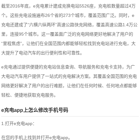
截至2016年底，e充电累计建成充换电站5526座，充电桩数量超过4万
个。这些充电设施遍布26个省的273个城市，覆盖范围广泛。同时，e
充电还建成了“六横六纵两环”高速公路快充网络，覆盖高速公路1.4万公
里，连接95个城市。这一覆盖面广泛的充电网络更好地解决了用户的
“里程焦虑”，让他们在全国范围内都能够轻松找到充电站进行充电，大
大提升了电动汽车的出行便利性和可靠性。
e充电通过提供便捷的充电站信息查询、导航服务和充电卡支持，为广
大电动汽车用户提供了一站式的充电解决方案。其覆盖全国范围的充电
网络更好解决了用户的出行难题，让他们在任何时候、任何地点都能够
轻松、便捷地获取充电服务。
e充电app上怎么修改手机号码
1.打开e充电app：
在您的手机上找到并打开e充电app。