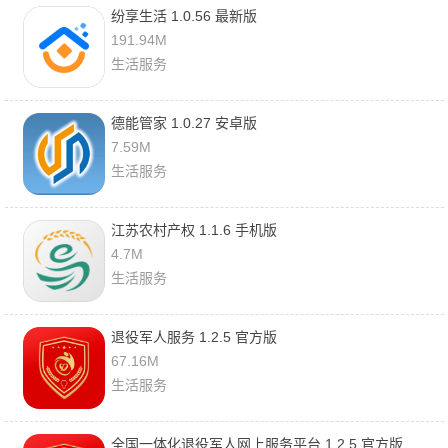
纷享生活 1.0.56 最新版
191.94M
生活服务
德能管家 1.0.27 安卓版
7.59M
生活服务
江苏农村产权 1.1.6 手机版
4.7M
生活服务
退役军人服务 1.2.5 官方版
67.16M
生活服务
全国一体化退役军人网上服务平台 1.2.5 官方版