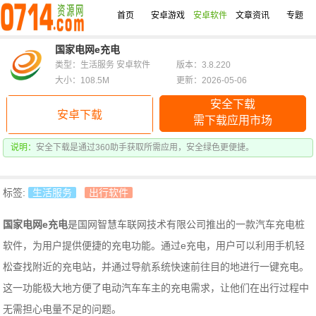
首页
安卓游戏
安卓软件
文章资讯
专题
国家电网e充电
类型：生活服务 安卓软件
版本：3.8.220
大小：108.5M
更新：2026-05-06
安全下载
安卓下载
需下载应用市场
说明：
安全下载是通过360助手获取所需应用，安全绿色更便捷。
标签:
生活服务
出行软件
国家电网e充电
是国网智慧车联网技术有限公司推出的一款汽车充电桩
软件，为用户提供便捷的充电功能。
通过e充电，用户可以利用手机轻
松查找附近的充电站，并通过导航系统快速前往目的地进行一键充电。
这一功能极大地方便了电动汽车车主的充电需求，让他们在出行过程中
无需担心电量不足的问题。