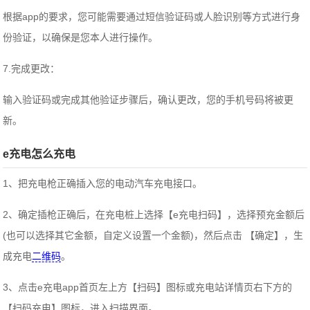
根据app的要求，您可能需要通过短信验证码或人脸识别等方式进行身
份验证，以确保是您本人进行操作。
7.完成更改：
输入验证码或完成其他验证步骤后，确认更改，您的手机号码将被更
新。
e充电怎么充电
1、把充电枪正确插入您的电动汽车充电接口。
2、确定插枪正确后，在充电桩上选择【e充电扫码】，选择预充金额后
(也可以选择其它金额，自定义设置一个金额)，然后点击 【确定】，生
成充电
二维码
。
3、点击e充电app首页左上方【扫码】图标或充电站详情页右下方的
【扫码充电】图标，进入扫描界面。