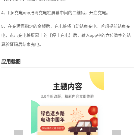
4、用e充电app扫码充电桩屏幕中间的二维码，开启充电。
5、在充满您指定的金额后，充电桩将自动结束充电。若想提前结束充
电，点击充电桩屏幕上的【停止充电】后，输入app中的六位数字的结
算验证码后结束充电。
应用截图