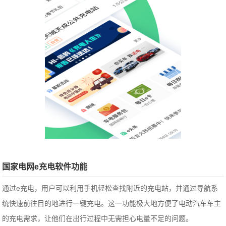
国家电网e充电软件功能
通过e充电，用户可以利用手机轻松查找附近的充电站，并通过导航系
统快速前往目的地进行一键充电。这一功能极大地方便了电动汽车车主
的充电需求，让他们在出行过程中无需担心电量不足的问题。