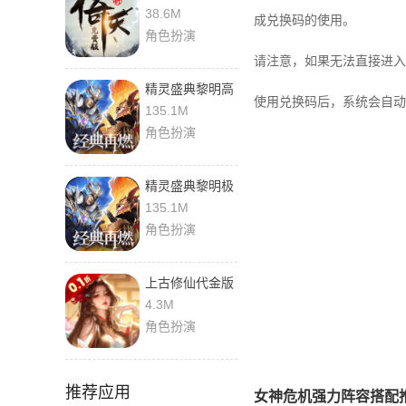
最新版
38.6M
成兑换码的使用。
角色扮演
请注意，如果无法直接进入
精灵盛典黎明高
使用兑换码后，系统会自动
爆版 1.00.1 手
135.1M
机版
角色扮演
精灵盛典黎明极
速版 1.00.1 安
135.1M
卓版
角色扮演
上古修仙代金版
1.0.0 安卓版
4.3M
角色扮演
推荐应用
女神危机强力阵容搭配