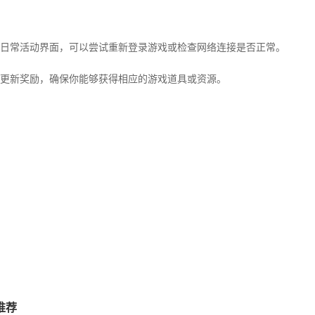
日常活动界面，可以尝试重新登录游戏或检查网络连接是否正常。
更新奖励，确保你能够获得相应的游戏道具或资源。
推荐