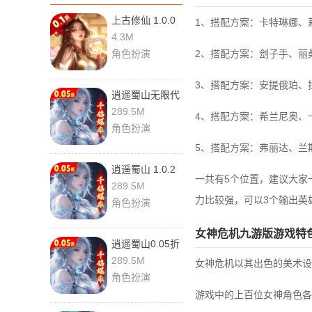
上古修仙 1.0.0
1、搭配方案：卡特琳娜、
最新版
4.3M
角色扮演
2、搭配方案：刽子手、丽
3、搭配方案：安提俄珀、
逍遥蜀山无限代
金券版 1.0.2 安
289.5M
4、搭配方案：希兰尼奥、
卓版
角色扮演
5、搭配方案：弗丽达、兰
逍遥蜀山 1.0.2
一共有5个位置，建议大家
安卓版
289.5M
力比较强，可以3个输出英
角色扮演
女神危机九游版
游戏特
逍遥蜀山0.05折
1.0.2 最新版
289.5M
女神危机以其出色的美术设
角色扮演
游戏中的上百位女神角色各