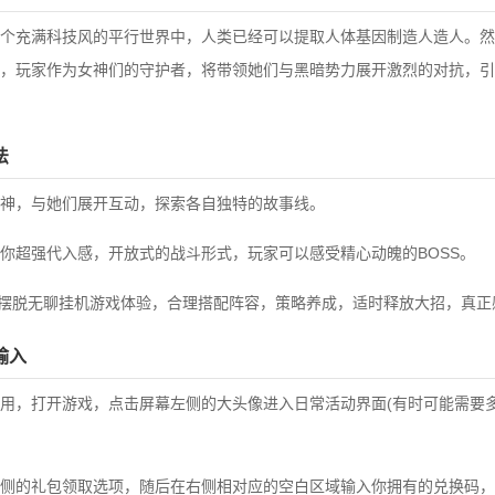
个充满科技风的平行世界中，人类已经可以提取人体基因制造人造人。然
，玩家作为女神们的守护者，将带领她们与黑暗势力展开激烈的对抗，引
法
神，与她们展开互动，探索各自独特的故事线。
你超强代入感，开放式的战斗形式，玩家可以感受精心动魄的BOSS。
，摆脱无聊挂机游戏体验，合理搭配阵容，策略养成，适时释放大招，真正
输入
用，打开游戏，点击屏幕左侧的大头像进入日常活动界面(有时可能需要
侧的礼包领取选项，随后在右侧相对应的空白区域输入你拥有的兑换码，