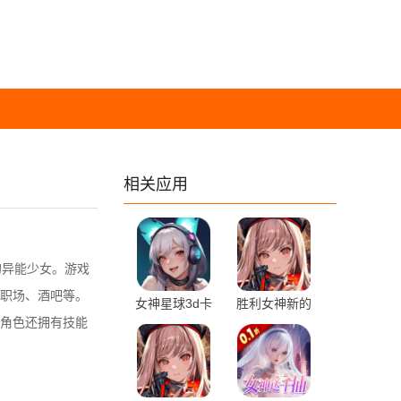
相关应用
的异能少女。游戏
职场、酒吧等。
女神星球3d卡
胜利女神新的
角色还拥有技能
牌 76.1 安卓版
希望 2.11.1 官
方版