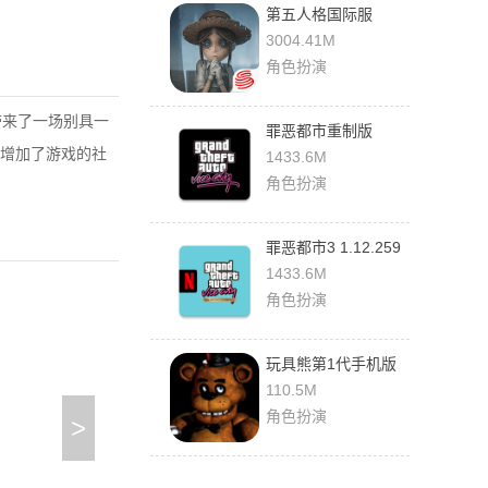
第五人格国际服
252241040 安卓版
3004.41M
角色扮演
带来了一场别具一
罪恶都市重制版
增加了游戏的社
1.12.259 最新版
1433.6M
角色扮演
罪恶都市3 1.12.259
官方版
1433.6M
角色扮演
玩具熊第1代手机版
2.0.5 最新版
110.5M
角色扮演
>