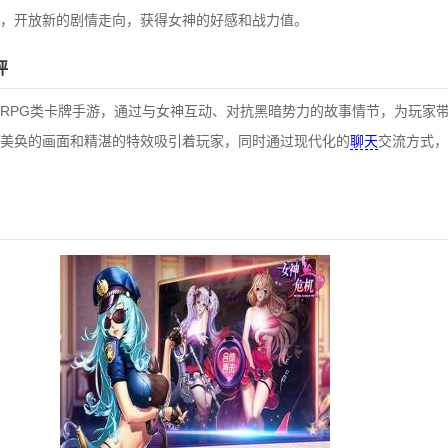
，开放新的剧情走向，获得女神的好感和战力值。
评
RPG类卡牌手游，通过与女神互动、对抗黑暗势力的故事情节，为玩家
美奂的画面和精湛的特效吸引着玩家，同时通过现代化的
聊天
交流方式，