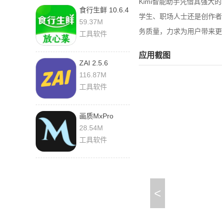
Kimi智能助手凭借其强
食行生鲜 10.6.4
学生、职场人士还是创作者
安卓版
59.37M
务质量，力求为用户带来更
工具软件
应用截图
ZAI 2.5.6
116.87M
工具软件
画质MxPro
1.0.1 官方版
28.54M
工具软件
<