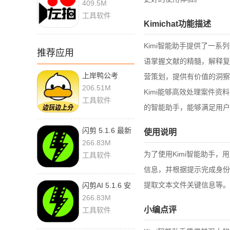
409.5M
工具软件
Kimichat功能描述
Kimi智能助手提供了一
推荐应用
语掌握文献的精髓，解释复
上岸鸭公考
营策划，提供有价值的洞察
1.6.44 安卓版
206.51M
Kimi能够高效处理案件
工具软件
的智能助手，能够满足用户
闪剪 5.1.6 最新
使用说明
版
266.83M
为了使用Kimi智能助手
工具软件
信息，并根据提示完成身份
提取文本文件关键信息等。
闪剪AI 5.1.6 安
卓版
266.83M
小编点评
工具软件