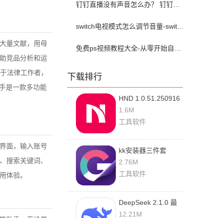
钉钉直播没有声音怎么办？ 钉钉直播没有声音解决方法？
switch电视模式怎么调节音量-switch电视模式常见问题解决方案
大量文献，用母
免费ps视频教程大全-从零开始自学ps视频教程全集2026最新版
辅助竞品分析和运
于法律工作者，
下载排行
助手是一款多功能
HND 1.0.51.250916
最新版
1.6M
工具软件
录界面，输入账号
kk安装器三件套
题、搜索关键词、
2.5.0514 安卓版
2.76M
工具软件
使用体验。
DeepSeek 2.1.0 最
新版
12.21M