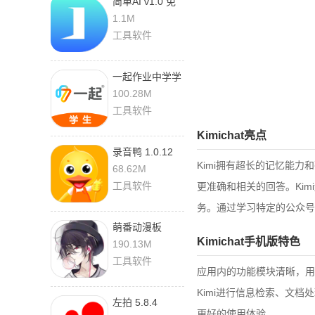
简单AI v1.0 免
费版
1.1M
工具软件
一起作业中学学
生端
100.28M
6.4.13.1004 安
工具软件
卓版
Kimichat亮点
录音鸭 1.0.12
Kimi拥有超长的记忆能力
68.62M
工具软件
更准确和相关的回答。Ki
务。通过学习特定的公众号
萌番动漫板
Kimichat手机版特色
9.03.65.31663
190.13M
工具软件
应用内的功能模块清晰，用
Kimi进行信息检索、文
左拍 5.8.4
更好的使用体验。