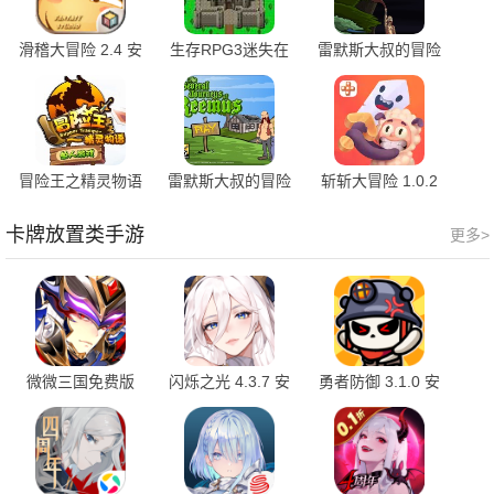
滑稽大冒险 2.4 安
生存RPG3迷失在
雷默斯大叔的冒险
卓版
时间冒险复古
2 1.0 安卓版
2.7.0 安卓版
冒险王之精灵物语
雷默斯大叔的冒险
斩斩大冒险 1.0.2
无敌速升版 1.0 安
1 1.0 安卓版
安卓版
卓版
卡牌放置类手游
更多>
微微三国免费版
闪烁之光 4.3.7 安
勇者防御 3.1.0 安
1.0 最新版
卓版
卓版