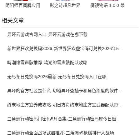
阴阳师百闻牌应用
影之诗超凡世界
魔镜物语 1.0.0 最
宝版本 1.0.34618
11.5.10 最新版
新版
安卓版
相关文章
异环云游戏官网入口-异环云游戏在哪下载
新世界狂欢兑换码2026-新世界狂欢虚宝码可兑换2026年5月最新
鸣潮绯雪声骸推荐-鸣潮绯雪声骸配队攻略
无尽冬日兑换码2026最新-无尽冬日兑换码入口在哪
异环的官方社区是什么-幻塔异环查抽卡和角色练度的软件叫什么
终末地庄方宜养成攻略-明日方舟终末地庄方宜武器配队带什么
三角洲行动密码门密码5月合集-三角洲行动密码屋今日密码大全2026最新5月
三角洲行动全面战场武器推荐-三角洲s9枪械排行大战场