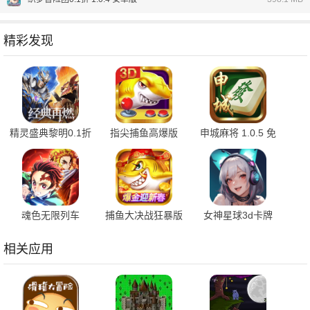
精彩发现
精灵盛典黎明0.1折
指尖捕鱼高爆版
申城麻将 1.0.5 免
1.00.1 官方版
10.3.46.4.0 手机版
费版
魂色无限列车
捕鱼大决战狂暴版
女神星球3d卡牌
1.0.06 最新版
122.7.291 安卓版
76.1 安卓版
相关应用