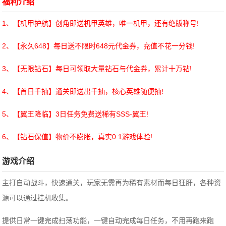
福利介绍
1、【机甲护航】创角即送机甲英雄，唯一机甲，还有绝版称号!
2、【永久648】每日送不限时648元代金券，充值不花一分钱!
3、【无限钻石】每日可领取大量钻石与代金券，累计十万钻!
4、【首日千抽】通关即送出千抽，核心英雄随便抽!
5、【翼王降临】3日任务免费送稀有SSS-翼王!
6、【钻石保值】物价不膨胀，真实0.1游戏体验!
游戏介绍
主打自动战斗，快速通关，玩家无需再为稀有素材而每日狂肝，各种资
源可以通过挂机收集。
提供日常一键完成扫荡功能，一键自动完成每日任务，不用再跑来跑