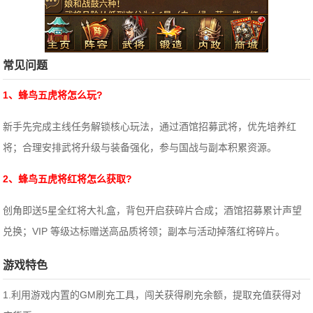
常见问题
1、蜂鸟五虎将怎么玩?
新手先完成主线任务解锁核心玩法，通过酒馆招募武将，优先培养红
将；合理安排武将升级与装备强化，参与国战与副本积累资源。
2、蜂鸟五虎将红将怎么获取?
创角即送5星全红将大礼盒，背包开启获碎片合成；酒馆招募累计声望
兑换；VIP 等级达标赠送高品质将领；副本与活动掉落红将碎片。
游戏特色
1.利用游戏内置的GM刷充工具，闯关获得刷充余额，提取充值获得对