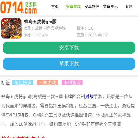
首页
安卓游戏
安卓软件
文章资讯
专题
蜂鸟五虎将gm版
类型：放置卡牌 安卓游戏
版本：1.0
大小：138.4M
更新：2026-08-07
安卓下载
苹果下载
标签:
角色扮演
三国游戏
卡牌游戏
蜂鸟五虎将gm刷充版是一款三国卡牌回合制
对战
手游，玩家是一位从
现代而来的穿越者，需要指挥王侯将相，征战三国，一统江山。游戏提
供SVIP15特权、GM刷充工具以及快速推图倍速，体验真正的豪华战
斗。加入10倍速战斗与一键扫荡功能，5分钟即可解锁全天资源。