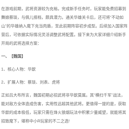
在游戏前期，武将资源较为充裕。完成新手任务时，玩家能免费招募到
舞娘蔡琰，与佩儿搭档，颇具潜力。通关华雄关卡后，还可将“不动如
山”的华雄纳入麾下充当肉盾，至此前期阵容初步成型。后续加入国家阵
营后，可依据实际情况灵活调整武将配置。接下来为大家详细介绍新手
开局的武将选择方案：
一、【魏国】
1、核心人物：华歆
2、扩展人物：蔡琰、刘表、虎将
正如吕大布所言，魏国初期必招武将非华歆莫属。其“横扫千军”战法，
能对敌方全体造成伤害，实用性远超其他武将。更值得一提的是，获取
华歆的成本极低，玩家只需在烽火狼烟玩法中积累少量威望，就能将其
招致麾下，堪称中小R玩家的不二之选!