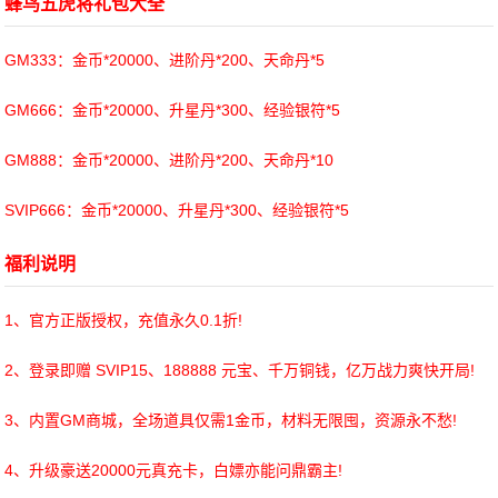
蜂鸟五虎将礼包大全
GM333：金币*20000、进阶丹*200、天命丹*5
GM666：金币*20000、升星丹*300、经验银符*5
GM888：金币*20000、进阶丹*200、天命丹*10
SVIP666：金币*20000、升星丹*300、经验银符*5
福利说明
1、官方正版授权，充值永久0.1折!
2、登录即赠 SVIP15、188888 元宝、千万铜钱，亿万战力爽快开局!
3、内置GM商城，全场道具仅需1金币，材料无限囤，资源永不愁!
4、升级豪送20000元真充卡，白嫖亦能问鼎霸主!