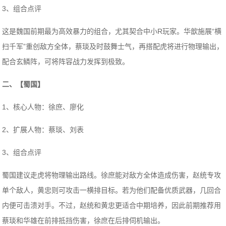
3、组合点评
这是魏国前期最为高效暴力的组合，尤其契合中小R玩家。华歆施展“横
扫千军”重创敌方全体，蔡琰及时鼓舞士气，再搭配虎将进行物理输出，
配合玄鳞阵，可将阵容战力发挥到极致。
二、【蜀国】
1、核心人物：徐庶、廖化
2、扩展人物：蔡琰、刘表
3、组合点评
蜀国建议走虎将物理输出路线。徐庶能对敌方全体造成伤害，赵统专攻
单个敌人，黄忠则可攻击一横排目标。若为他们配备优质武器，几回合
内便可击溃对手。不过，赵统和黄忠更适合中期培养，因此前期推荐用
蔡琰和华雄在前排抵挡伤害，徐庶在后排伺机输出。