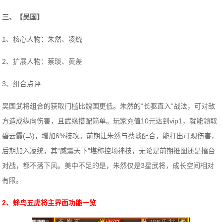
三、【吴国】
1、核心人物：朱然、凌统
2、扩展人物：蔡琰、黄盖
3、组合点评
吴国武将组合的获取门槛比魏国更低。朱然的“长驱直入”战法，可对敌
方造成纵向伤害，且武缘搭配简单。玩家充值10元达到vip1，就能领取
碧云霞(马)，增加6%技攻。前期让朱然与蔡琰配合，能打出可观伤害，
后期加入凌统，其“威震天下”堪称控场神技，无论是前期推图还是擂台
对战，都不落下风。美中不足的是，朱然仅是3星武将，成长空间相对
有限。
2、蜂鸟五虎将主界面功能一览