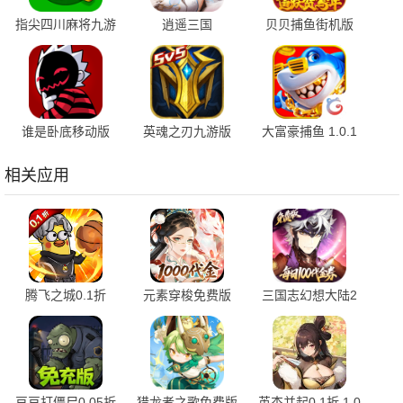
指尖四川麻将九游
逍遥三国
贝贝捕鱼街机版
版 7.10.604 安卓
3.1.0.00150002 官
1.0.20051 最新版
版
方版
谁是卧底移动版
英魂之刃九游版
大富豪捕鱼 1.0.1
2.1.38 安卓版
3.5.7.0 安卓版
安卓版
相关应用
腾飞之城0.1折
元素穿梭免费版
三国志幻想大陆2
1.0.0 官方版
1.0.0 最新版
枭之歌1折 1.0.22
手机版
豆豆打僵尸0.05折
猎龙者之歌免费版
英杰并起0.1折 1.0