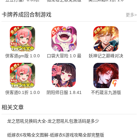
1.0 手机版
1.0 手机版
最新版
卡牌养成回合制游戏
更多>
侠客道gm版 1.0.0
口袋大冒险 1.0 最
妖神记之巅峰对决
手机版
新版
（0.1折买断） 1.1
官方版
侠客道0.1折 1.0.0
阴阳师日服 1.8.41
不朽箴言九游版
安卓版
安卓版
1.0.0 安卓版
相关文章
龙之怒吼兑换码大全-龙之怒吼礼包激活码是多少
纸嫁衣6攻略全文图解-纸嫁衣6游戏攻略全部完整版