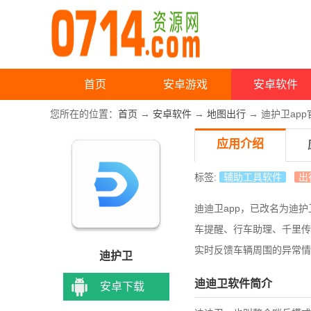
首页
安卓游戏
安卓软件
您所在的位置：
首页
→
安卓软件
→
地图出行
→ 迪护卫app
应用介绍
标签:
辅助工具软件
出
迪迪卫app，已
改名为迪护
车提醒、行车助理、千里传
实时反馈车辆周围的异常情
迪护卫
迪迪卫软件简介
安卓下载