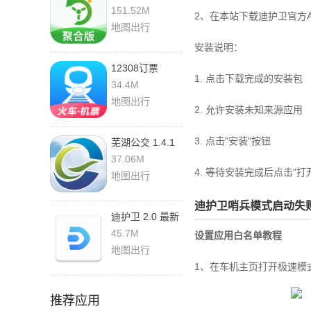
6.60.5.0002 官
151.52M
2、在本站下载迪护卫官方
方版
地图出行
安装说明：
12308订票
1. 点击下载完成的安装包
9.9.85 安卓版
34.4M
地图出行
2. 允许安装未知来源应用
3. 点击"安装"按钮
芜湖公交 1.4.1
最新版
37.06M
4. 等待安装完成后点击"打
地图出行
迪护卫哨兵模式启动失
迪护卫 2.0 最新
版
45.7M
设置应用白名单教程
地图出行
1、在车机主页打开极速模
推荐应用