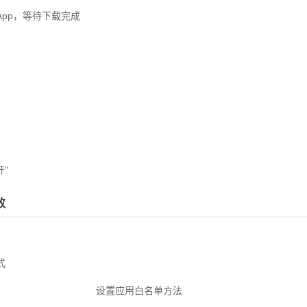
App，等待下载完成
开"
败
式