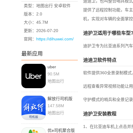
迪迪卫，也叫整合哨兵模式
类型：地图出行 安卓软件
提供了远程控制功能，车主
版本：2.0
机，实现对车辆的全面掌控
大小：45.7M
更新：2026-07-20
迪护卫适用于哪些车型
官网：
https://dihuwei.com/
迪护卫专为比亚迪系列汽车
最新应用
迪迪卫软件特点
uber
软件提供360全景录制模
4.588.10002 最
90.5M
新版
地图出行
远程查看异常视频功能让用
解放行司机版
守护模式的哨兵和全景记录
5.2.13 安卓版
147.58M
地图出行
迪护卫安装教程
1、在比亚迪车机上点击并
优e司机聚合版