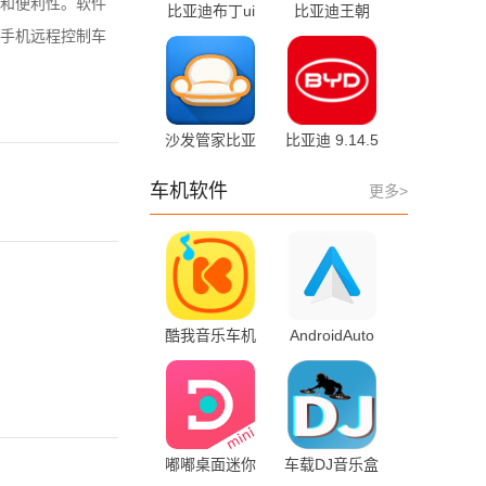
和便利性。软件
比亚迪布丁ui
比亚迪王朝
车载桌面 2.1.4
9.14.5 手机版
手机远程控制车
最新版
沙发管家比亚
比亚迪 9.14.5
迪专用版
手机版
4.9.53 安卓版
车机软件
更多>
酷我音乐车机
AndroidAuto
版 6.7.3
15.8.654804-
release 手机版
嘟嘟桌面迷你
车载DJ音乐盒