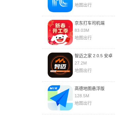
地图出行
京东打车司机端
15.9.0 手机版
83.03M
地图出行
智迈之家 2.0.5 安卓
版
27.2M
地图出行
高德地图悬浮版
9.1.0.600087 最新版
128.5M
地图出行