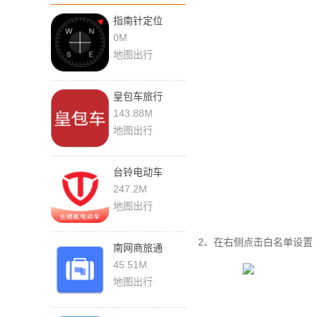
指南针定位
1.0.1 最新版
0M
地图出行
皇包车旅行
10.1.18 最新版
143.88M
地图出行
台铃电动车
3.5.6 最新版
247.2M
地图出行
2、在右侧点击白名单设置
南网商旅通
2.1.8 最新版
45.51M
地图出行