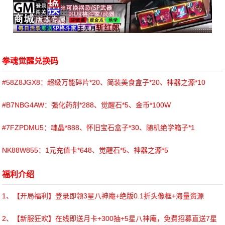
拳魂觉醒兑换码
#58Z8JGX8：超级万能碎片*20、简装美食盒子*20、神器之源*10
#B7NBG4AW：强化药剂*288、觉醒石*5、金币*100W
#7FZPDMU5：魂晶*888、怀旧宝石盒子*30、随机绝学箱子*1
NK88W855：1元充值卡*648、觉醒石*5、神器之源*5
福利介绍
1、【开局福利】登录即领3星八神庵+绝版0.1折头像框+海量资源
2、【新服狂欢】在线即送月卡+300抽+5星八神庵，免费招募直送7星