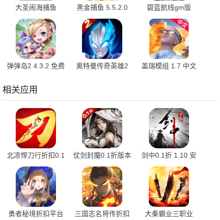
大圣闹海捕鱼
黑金捕鱼 5.5.2.0
碧蓝航线gm版
1.0.1 最新版
免费版
9.7.10 安卓版
弹弹岛2 4.3.2 免费
奥特曼传奇英雄2
盖瑞模组 1.7 中文
版
内购版 3.2.0 最新
版
版
相关应用
北凉悍刀行折扣0.1
仗剑封魔0.1折版本
剑中0.1折 1.10 安
版本 1.98.2.003 最
1.0.0 手机版
卓版
新版
勇者秘境折扣平台
三国志名将传折扣
大秦霸业三职业