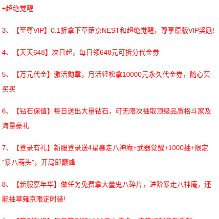
+超绝觉醒
3、【至尊VIP】0.1折拿下草薙京NEST和超绝觉醒，尊享原版VIP奖励!
4、【天天648】次日起，每日领648元可拆分代金券
5、【万元代金】激活勋章，月活轻松拿10000元永久代金券，随心买
买买
6、【钻石保值】每日送出大量钻石，可无限次抽取顶级品质格斗家及
海量豪礼
7、【登录有礼】新服登录送4星暴走八神庵+武器觉醒+1000抽+限定
“暴八萌头”，开局即巅峰
8、【新服嘉年华】做任务免费拿大量鬼八碎片，进阶暴走八神庵，还
能抽草薙京限定时装!