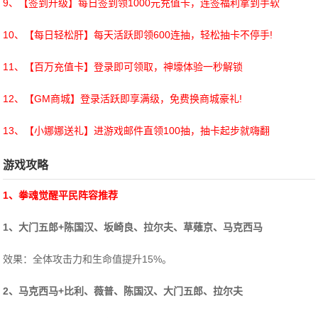
9、【签到升级】每日签到领1000元充值卡，连签福利拿到手软
10、【每日轻松肝】每天活跃即领600连抽，轻松抽卡不停手!
11、【百万充值卡】登录即可领取，神壕体验一秒解锁
12、【GM商城】登录活跃即享满级，免费换商城豪礼!
13、【小娜娜送礼】进游戏邮件直领100抽，抽卡起步就嗨翻
游戏攻略
1、拳魂觉醒平民阵容推荐
1、大门五郎+陈国汉、坂崎良、拉尔夫、草薙京、马克西马
效果：全体攻击力和生命值提升15%。
2、马克西马+比利、薇普、陈国汉、大门五郎、拉尔夫