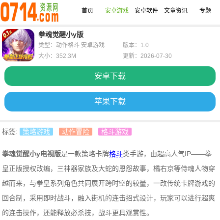
首页
安卓游戏
安卓软件
文章资讯
专题
拳魂觉醒小y版
类型：动作格斗 安卓游戏
版本：1.0
大小：352.3M
更新：2026-07-30
安卓下载
苹果下载
标签:
策略游戏
动作冒险
格斗游戏
拳魂觉醒小y电视版
是一款策略卡牌
格斗
类手游，由超高人气IP——拳
皇正版授权改编，
三神器家族及大蛇的恩怨故事，橘右京等侍魂人物穿
越而来，与拳皇系列角色共同展开跨时空的较量，
一改传统卡牌游戏的
回合制，采用即时战斗，融入街机的连击招式设计，玩家可以进行超爽
的连击操作，还能释放必杀技，战斗更具观赏性。