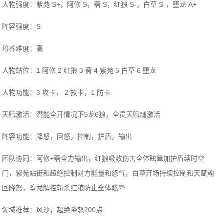
人物强度：紫苑 S+，阿修 S，斋 S，红狼 S-，白草 S-，堕龙 A+
阵容强度：S
培养难度：高
人物站位：1 阿修 2 红狼 3 斋 4 紫苑 5 白草 6 堕龙
人物功能：3 攻卡， 2 技卡，1 防卡
天赋激活：潜能全开情况下5龙6狼，全员天赋魂激活
阵容功能：降怒，回怒，控制，护盾，输出
团队协同：阿修+斋全力输出，红狼吸收伤害全体眩晕加护盾续时空
门，紫苑站街和超绝控制对方能量和怒气，白草开场持续控制和天赋魂
回降怒，堕龙解控斩杀红狼防止全体眩晕
领域推荐：风沙，超绝降怒200点