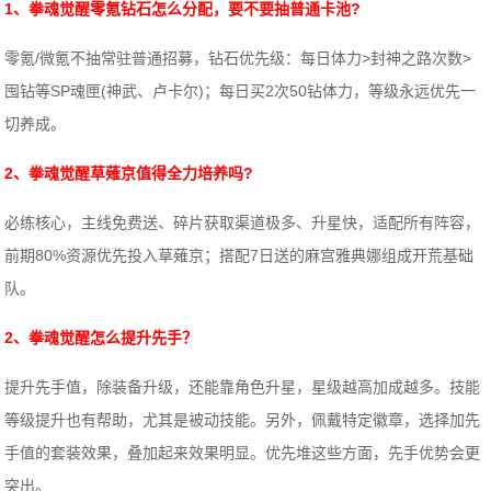
1、
拳魂觉醒
零氪钻石怎么分配，要不要抽普通卡池?
零氪/微氪不抽常驻普通招募，钻石优先级：每日体力>封神之路次数>
囤钻等SP魂匣(神武、卢卡尔)；每日买2次50钻体力，等级永远优先一
切养成。
2、
拳魂觉醒
草薙京值得全力培养吗?
必练核心，主线免费送、碎片获取渠道极多、升星快，适配所有阵容，
前期80%资源优先投入草薙京；搭配7日送的麻宫雅典娜组成开荒基础
队。
2、拳魂觉醒怎么提升先手？
提升先手值，除装备升级，还能靠角色升星，星级越高加成越多。技能
等级提升也有帮助，尤其是被动技能。另外，佩戴特定徽章，选择加先
手值的套装效果，叠加起来效果明显。优先堆这些方面，先手优势会更
突出。