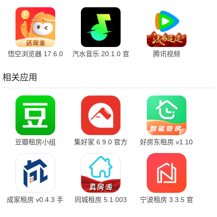
官方版
7.2.7.32 安卓版
10.2.2 官方版
悟空浏览器 17.6.0
汽水音乐 20.1.0 官
腾讯视频
安卓版
方版
9.04.05.31955 官
方版
相关应用
豆瓣租房小组
集好家 6.9.0 官方
好房东租房 v1.10
7.121.1 最新版
版
安卓版
成家租房 v0.4.3 手
同城租房 5.1.003
宁波租房 3.3.5 官
机版
安卓版
方版