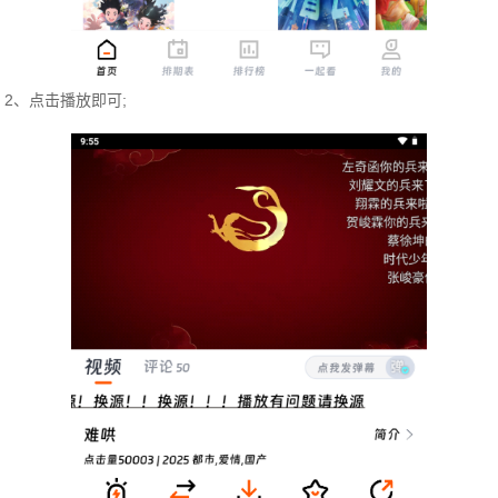
2、点击播放即可;