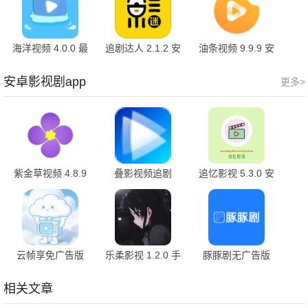
海洋视频 4.0.0 最
追剧达人 2.1.2 安
油条视频 9.9.9 安
新版
卓版
卓版
安卓影视剧app
更多>
紫金草视频 4.8.9
叠影视频追剧
追忆影视 5.3.0 安
最新版
5.0.0 安卓版
卓版
云帧享免广告版
乐柔影视 1.2.0 手
豚豚剧无广告版
2.4.0 官方版
机版
1.0.1.9 最新版
相关文章