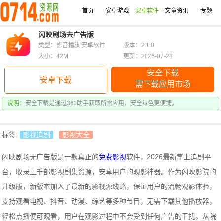
首页
安卓游戏
安卓软件
文章资讯
专题
闪映剧场去广告版
类型：影音播放 安卓软件
版本：2.1.0
大小：42M
更新：2026-07-28
安全下载
安卓下载
需下载应用市场
说明：
安全下载是通过360助手获取所需应用，安全绿色更便捷。
标签:
影视追剧
影视大全
闪映剧场无广告版是一款真正的
免费影视
软件，2026最新掌上追剧平
台，收录上千部影视剧集资源，安卓用户的观影神器。作为闪映影院的
升级版，新版本加入了最新的影视源线路，保证用户的流畅观影体验，
支持观看电视、抖音、动漫、综艺等多种节目，无需下载其他播放器，
轻松点播便可观看，用户在观影过程中不会受到任何广告的干扰。从院