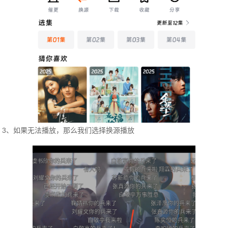
3、如果无法播放，那么我们选择换源播放