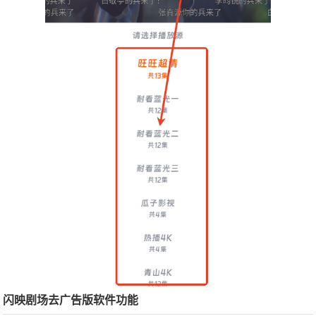
闪映剧场去广告版软件功能