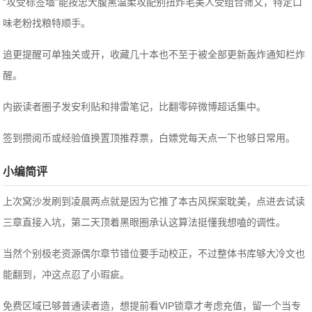
"攻受标签墙"能按忠犬腹黑温柔攻配别扭炸毛美人受组合筛文，特定口
味老粉找粮特顺手。
追更提醒可单独关或开，收藏几十本也不至于被全部更新轰炸通知栏炸
醒。
内嵌读者圈子发安利贴和排雷笔记，比翻零碎微博超话集中。
签到攒阅币或经验值换置顶推荐票，白嫖党每天点一下也够日常用。
小编简评
上次窝沙发刷到凌晨两点就是因为它推了本古风探案耽美，点进去试读
三章直接入坑，第二天顶着黑眼圈承认这算法挺懂我想嗑的调性。
当然个别极老资源偶尔章节错位要手动校正，不过整体书库够大冷文也
能翻到，冲这点忍了小瑕疵。
免费区域已够普通读者造，想提前看VIP锁章才考虑充值，留一个当专