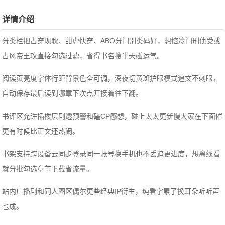
详情介绍
分类栏把古穿现耽、甜虐快穿、ABO分门别类码好，想挖冷门刑侦受或
古风帝王攻直接勾选过滤，省得书名搜半天碰运气。
阅读页亮度字体行距背景色全可调，深夜切黄斑护眼模式追文不刺眼，
自动保存最后读到哪章下次点开接着往下翻。
书评区允许插楼层剧透预警和磕CP感想，碰上太太更新慢大家在下面催
更有时候比正文还热闹。
书架支持跨设备云同步登录同一账号换手机也不丢追更进度，想离线看
就分批勾选章节下载省流量。
站内广播剧和同人图区偶尔更些经典IP衍生，纯看字累了换耳朵听听声
也成。