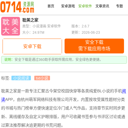
首页
安卓游戏
安卓软件
文章资讯
专题
耽美之家
类型：小说漫画 安卓软件
版本：2.6.7
大小：24.97M
更新：2026-06-23
安全下载
安卓下载
需下载应用市场
说明：
安全下载是通过360助手获取所需应用，安全绿色更便捷。
标签:
小说阅读
txt小说
耽美之家是一款专注汇聚古今架空校园快穿等各类纯爱BL小说的手机
阅
读
APP，由杭州萌军网络科技有限公司开发，内置按攻受属性题材分类
的书城与热门榜单方便快速定位冷门或人气作品，支持章节实时同步更
新、离线缓存及自定义护眼排版，用户可收藏书签参与书评区讨论或通
过算法推荐解决追更期的书荒问题。