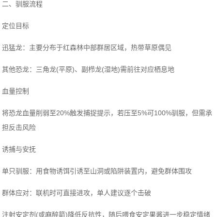
二、驯服流程
‌定位目标‌
‌迅猛龙‌：主要分布于红森林中部群居区域，热带草原偶见‌
‌其他恐龙‌：三角龙(平原)、副栉龙(湿地)需前往对应栖息地‌
‌血量控制‌
将恐龙血量削弱至20%触发捕捉提示，若压至5%可100%驯服，但需承
担反击风险‌
‌诱捕与安抚‌
‌单只驯服‌：用食物诱饵引诱至山洞或陷阱装置内，避免群体围攻‌
‌群体应对‌：联机时可直接进攻，单人建议逐个击破‌
注射安定剂(或麻醉箭)降低反抗性，随后喂食安定果酱进一步稳定情绪‌