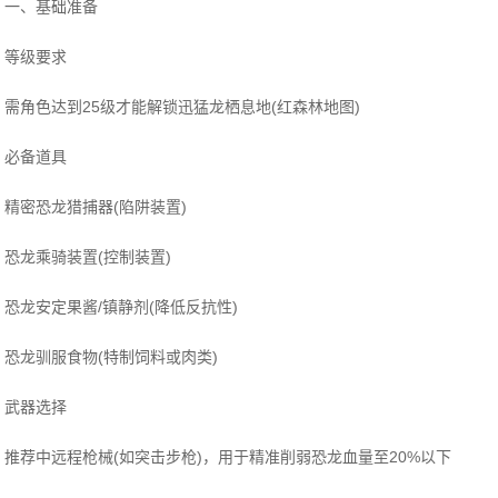
一、基础准备
‌等级要求‌
需角色达到25级才能解锁迅猛龙栖息地(红森林地图)‌
‌必备道具‌
精密恐龙猎捕器(陷阱装置)
恐龙乘骑装置(控制装置)
恐龙安定果酱/镇静剂(降低反抗性)
恐龙驯服食物(特制饲料或肉类)‌
‌武器选择‌
推荐中远程枪械(如突击步枪)，用于精准削弱恐龙血量至20%以下‌