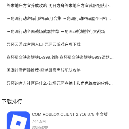
终末地庄方宜养成攻略-明日方舟终末地庄方宜武器配队带什么
三角洲行动密码门密码5月合集-三角洲行动密码屋今日密码大全2026最新5月
三角洲行动全面战场武器推荐-三角洲s9枪械排行大战场
异环云游戏官网入口-异环云游戏在哪下载
崩坏星穹铁道银狼Lv999攻略-崩坏星穹铁道银狼lv999遗器词条带什么
鸣潮绯雪声骸推荐-鸣潮绯雪声骸配队攻略
异环的官方社区是什么-幻塔异环查抽卡和角色练度的软件叫什么
下载排行
COM.ROBLOX.CLIENT 2.716.875 中文版
744.5M
模拟经营