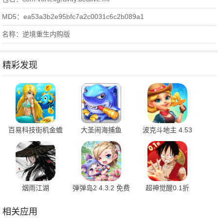
MD5：ea53a3b2e95bfc7a2c0031c6c2b089a1
名称：逆境重生内购版
精彩发现
百易科技街机金蟾
大圣闹海捕鱼
波克斗地主 4.53
捕鱼 5.5.2.0 官方
1.0.1 最新版
最新版
版
烟雨江湖
弹弹岛2 4.3.2 免费
超神觉醒0.1折
1.124.70807 最新
版
1.0.1 官方版
版
相关应用