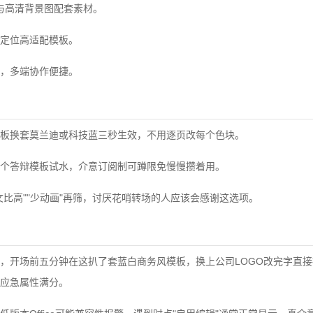
标与高清背景图配套素材。
定位高适配模板。
，多端协作便捷。
板换套莫兰迪或科技蓝三秒生效，不用逐页改每个色块。
个答辩模板试水，介意订阅制可蹲限免慢慢攒着用。
文比高""少动画"再筛，讨厌花哨转场的人应该会感谢这选项。
，开场前五分钟在这扒了套蓝白商务风模板，换上公司LOGO改完字直
应急属性满分。