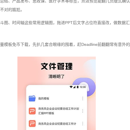
总结、产品发布、思政课、医疗学术等标签，点进预览能翻几页版式确认
不对的尴尬。
斗图、时间轴这些常用逻辑图，拖进PPT后文字占位符直接改，做数据
模板免币下载，先扒几套合眼缘的囤着，赶Deadline前翻翻常有意外