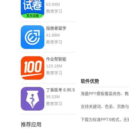
新版
63.94M
教育学习
指南者留学
4.0.9 手机版
41.88M
教育学习
作业帮智能
7.4.6 官方版
123.18M
教育学习
软件优势
丁香医考 6.95.5
海量PPT模板覆盖商务、
最新版
95.53M
教育学习
支持关键词、色系、页数与
下载为标准PPTX格式，
推荐应用