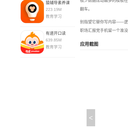
极少数酷炫动画多的模板在低
猿辅导素养课
3.33.1 最新版
翻车。
223.19M
教育学习
别指望它替你写内容——逻
职场汇报党手机留一个准没
有道开口读
8.2.1.0 官方版
639.85M
应用截图
教育学习
<