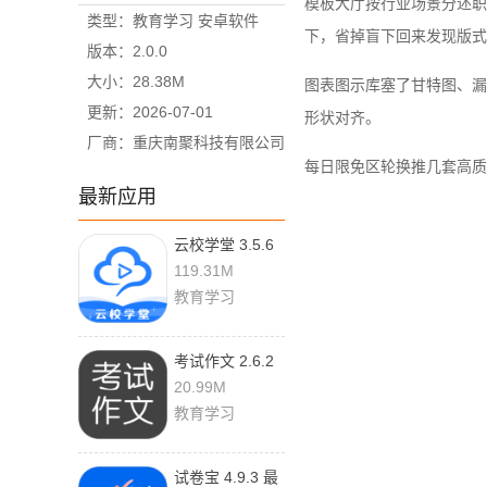
模板大厅按行业场景分述职
类型：教育学习 安卓软件
下，省掉盲下回来发现版式
版本：2.0.0
大小：28.38M
图表图示库塞了甘特图、漏
更新：2026-07-01
形状对齐。
厂商：重庆南聚科技有限公司
每日限免区轮换推几套高质量
最新应用
云校学堂 3.5.6
官方版
119.31M
教育学习
考试作文 2.6.2
最新版
20.99M
教育学习
试卷宝 4.9.3 最