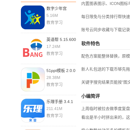
内置图表图示、ICON图
数字少年宫
1.3.6 安卓版
5.16M
每日限免与分类排行帮快速
教育学习
账号云同步收藏与下载记录
英语帮 5.15.600
软件特色
安卓版
17.24M
教育学习
配色方案能整体替换，原模
新人礼包送的下载币够先拖
51ppt模板 2.0.0
官方版
28.38M
关键字搜完结果页能按"图
教育学习
小编简评
乐理手册 3.4.1
手机版
211.41M
上周临时被拉去做季度复盘
教育学习
看出是半小时拼出来的，这