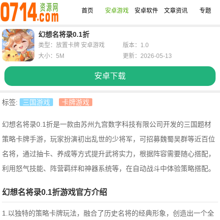
首页
安卓游戏
安卓软件
文章资讯
专题
幻想名将录0.1折
类型：放置卡牌 安卓游戏
版本：1.0
大小：5M
更新：2026-05-13
安卓下载
标签:
三国游戏
卡牌游戏
幻想名将录0.1折是一款由苏州九宫数字科技有限公司开发的三国题材
策略卡牌手游，玩家扮演初出乱世的少将军，可招募魏蜀吴群等近百位
名将，通过抽卡、养成等方式提升武将实力，根据阵容需要随心搭配，
利用怒气技能、阵营羁绊和神器系统等，在自动战斗中体验策略搭配。
幻想名将录0.1折游戏官方介绍
1.以独特的策略卡牌玩法，融合了历史名将的经典形象，创造出一个全