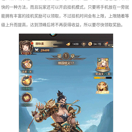
快的一种方法，而且玩家还可以开启挂机模式，只要将手机放在一旁就
能拥有丰富的挂机奖励可以领取，不过挂机时间会有上限，上限随着等
级上升而提高，达到顶峰后将不再获得收益，所以要尽快领取奖励。