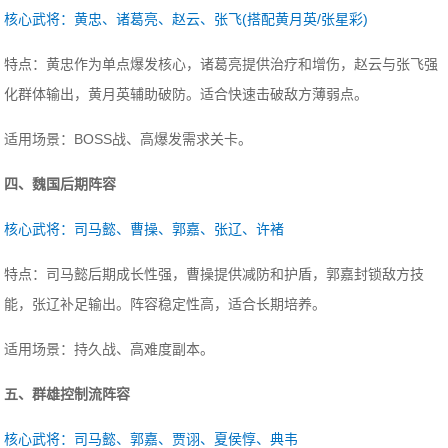
‌核心武将‌：黄忠、诸葛亮、赵云、张飞(搭配黄月英/张星彩)
‌特点‌：黄忠作为单点爆发核心，诸葛亮提供治疗和增伤，赵云与张飞强
化群体输出，黄月英辅助破防。适合快速击破敌方薄弱点‌。
‌适用场景‌：BOSS战、高爆发需求关卡。
四、‌魏国后期阵容‌
‌核心武将‌：司马懿、曹操、郭嘉、张辽、许褚
‌特点‌：司马懿后期成长性强，曹操提供减防和护盾，郭嘉封锁敌方技
能，张辽补足输出。阵容稳定性高，适合长期培养‌。
‌适用场景‌：持久战、高难度副本。
五、‌群雄控制流阵容‌
‌核心武将‌：司马懿、郭嘉、贾诩、夏侯惇、典韦