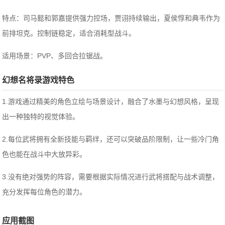
‌特点‌：司马懿和郭嘉提供强力控场，贾诩持续输出，夏侯惇和典韦作为
前排坦克。控制链稳定，适合消耗型战斗‌。
‌适用场景‌：PVP、多回合拉锯战。
幻想名将录游戏特色
1.游戏通过精美的角色立绘与场景设计，融合了水墨与幻想风格，呈现
出一种独特的视觉体验。
2.每位武将拥有全新技能与羁绊，还可以突破品阶限制，让一些冷门角
色也能在战斗中大放异彩。
3.没有绝对强势的阵容，需要根据实际情况进行武将搭配与战术调整，
充分发挥每位角色的潜力。
应用截图