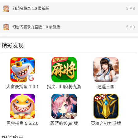
幻想名将录 1.0 最新版
5 MB
幻想名将录九宫版 1.0 最新版
5 MB
精彩发现
大富豪捕鱼 1.0.1
指尖四川麻将九游
逍遥三国
安卓版
版 7.10.550 安卓
3.1.0.00150002 官
版
方版
黑金捕鱼 5.5.2.0
碧蓝航线gm版
英魂之刃九游版
免费版
9.7.10 安卓版
3.5.5.0 安卓版