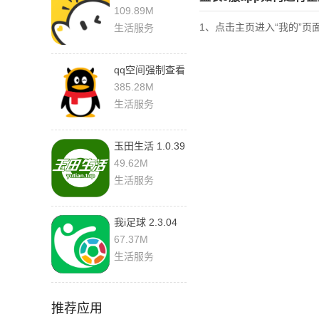
手机版
109.89M
1、点击主页进入“我的”页
生活服务
qq空间强制查看
器 9.3.1 安卓版
385.28M
生活服务
玉田生活 1.0.39
最新版
49.62M
生活服务
我i足球 2.3.04
最新版
67.37M
生活服务
推荐应用