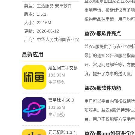
益农e服是由国家农业农村
类型：生活服务 安卓软件
事项申请、投诉建议等多项
版本：1.5.1
植物新品种申请，用户均可
大小：22.16M
更新：2026-06-12
益农e服软件亮点
厂商：中华人民共和国农业农
益农e服提供了与农业农村
村部
最新应用
最新的通知公告和服务指南
开、常见问题解答等，方便
咸鱼网二手交易
度，提升了办事的透明度。
平台 7.26.70.1
183.93M
最新版
生活服务
益农e服软件功能
票星球 4.60.0
用户可以平台内轻松找到所
官方版
101.62M
项服务。益农e服还特别推
生活服务
台，用户不仅能够方便地申
元元记账 1.3.4
益农e服app如何进行