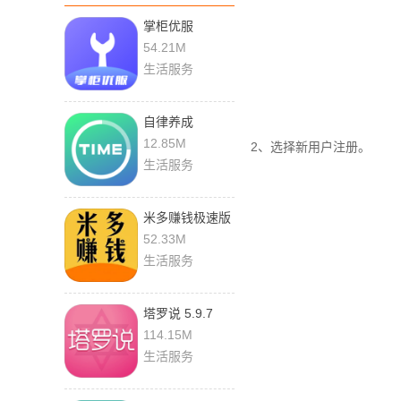
掌柜优服
1.15.23 最新版
54.21M
生活服务
自律养成
26.06.12 最新版
12.85M
2、选择新用户注册。
生活服务
米多赚钱极速版
1.6.0 官方版
52.33M
生活服务
塔罗说 5.9.7
114.15M
生活服务