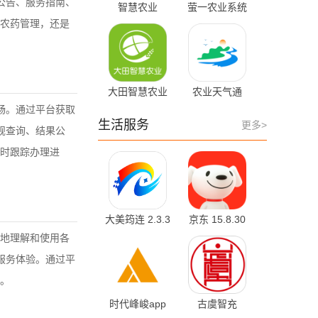
公告、服务指南、
智慧农业
萤一农业系统
v2.7.5 最新版
1.1.5 最新版
农药管理，还是
大田智慧农业
农业天气通
1.1.6.0 最新版
4.6.4
畅。通过平台获取
生活服务
更多>
规查询、结果公
时跟踪办理进
大美筠连 2.3.3
京东 15.8.30
官方版
最新版
地理解和使用各
服务体验。通过平
。
时代峰峻app
古虞智充