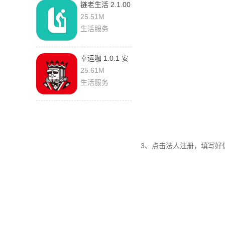
链老生活 2.1.00
25.51M
生活服务
幸运咖 1.0.1 安
卓版
25.61M
生活服务
3、点击法人注册，填写好