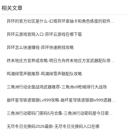
卓版
1.1.9 官方版
相关文章
异环的官方社区是什么-幻塔异环查抽卡和角色练度的软件叫什么
异环云游戏官网入口-异环云游戏在哪下载
异环怎么快速赚钱-异环快速刷钱攻略
终末地庄方宜养成攻略-明日方舟终末地庄方宜武器配队带什么
鸣潮绯雪声骸推荐-鸣潮绯雪声骸配队攻略
三角洲行动全面战场武器推荐-三角洲s9枪械排行大战场
崩坏星穹铁道银狼Lv999攻略-崩坏星穹铁道银狼lv999遗器词条带什么
三角洲行动密码门密码5月合集-三角洲行动密码屋今日密码大全2026最新5月
无尽冬日兑换码2026最新-无尽冬日兑换码入口在哪