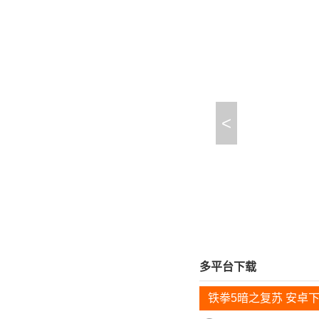
<
多平台下载
铁拳5暗之复苏 安卓