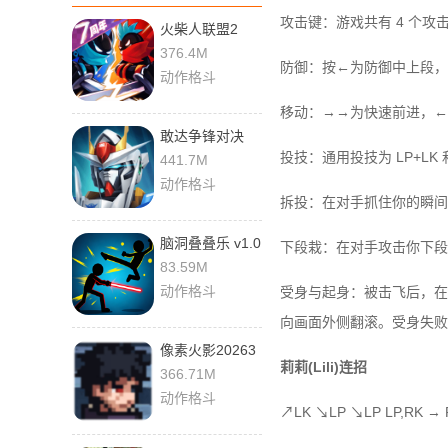
攻击键：游戏共有 4 个攻击键
火柴人联盟2
2.0.1 最新版
376.4M
防御：按←为防御中上段，
动作格斗
移动：→→为快速前进，←←为
敢达争锋对决
9.0.0 安卓版
投技：通用投技为 LP+LK
441.7M
动作格斗
拆投：在对手抓住你的瞬间，LP
脑洞叠叠乐 v1.0
下段栽：在对手攻击你下段
安卓版
83.59M
动作格斗
受身与起身：被击飞后，在
向画面外侧翻滚。受身失败
像素火影20263
莉莉(Lili)连招
1.34 安卓版
366.71M
动作格斗
↗LK ↘LP ↘LP LP,RK → R