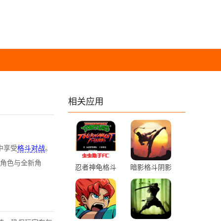
相关应用
中享受
格斗
对战
。
角色与全新角
忍者神龟格斗
暗影格斗阴影
2021.06.24.14
破解版 0.5.1
中文版