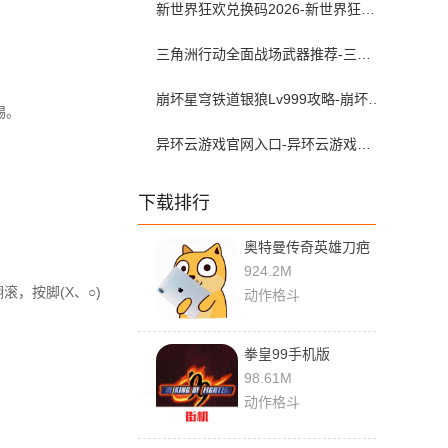
新世界狂欢兑换码2026-新世界狂欢虚宝码可兑换2026年5月最新
三角洲行动全面战场武器推荐-三角洲s9枪械排行大战场
崩坏星穹铁道银狼Lv999攻略-崩坏星穹铁道银狼lv999遗器词条带什么
踢。
异环云游戏官网入口-异环云游戏在哪下载
下载排行
奥特曼传奇英雄刀疤
传奇 v20.0.0 手机版
924.2M
，按脚(X、○)
动作格斗
拳皇99手机版
2021.02.25.11 中文
98.61M
版
动作格斗