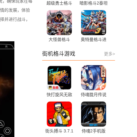
统，确保玩家在每
超级勇士格斗
暗影格斗2泰坦
0.1.6 最新版
版 2.41.9 最新
情的发展，体验
版
择并进行战斗，
大怪兽格斗
奥特曼格斗进
5.0-15445 安
化3汉化版
卓版
SGHHZ-1334
街机格斗游戏
更多>
手机版
快打旋风无敌
侍魂胧月传说
版
1.47.8 手机版
2020.11.04.14
手机版
街头搏斗 3.7.1
侍魂2手机版