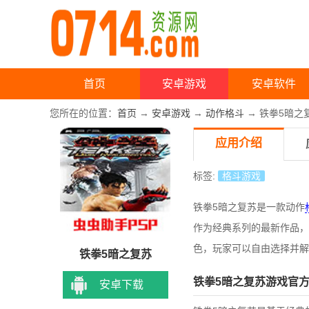
首页
安卓游戏
安卓软件
您所在的位置：
首页
→
安卓游戏
→
动作格斗
→ 铁拳5暗之复
应用介绍
标签:
格斗游戏
铁拳5暗之复苏是一款动作
作为经典系列的最新作品，
色，玩家可以自由选择并解
铁拳5暗之复苏
铁拳5暗之复苏游戏官
安卓下载