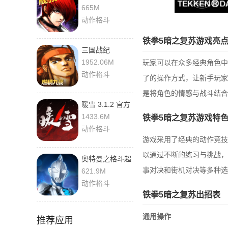
最新版
665M
动作格斗
铁拳5暗之复苏游戏亮
三国战纪
0.15.18.0 最新
1952.06M
玩家可以在众多经典角色中
版
动作格斗
了的操作方式，让新手玩家
是将角色的情感与战斗结合
暖雪 3.1.2 官方
版
1433.6M
铁拳5暗之复苏游戏特
动作格斗
游戏采用了经典的动作竞技
以通过不断的练习与挑战，
奥特曼之格斗超
人 11.0.0 官方
事对决和街机对决等多种选
621.9M
版
动作格斗
铁拳5暗之复苏出招表
通用操作
推荐应用