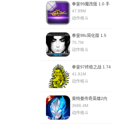
拳皇99魔改版 1.0 手
机版
47.89M
动作格斗
拳皇98c简化版 1.5
手机版
75.7M
动作格斗
拳皇97终极之战 1.74
官方版
41.81M
动作格斗
奥特曼传奇英雄2内
购版 3.1.0 最新版
3686.4M
动作格斗