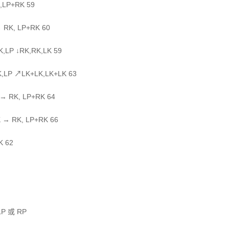
,LP+RK 59
 RK, LP+RK 60
LP ↓RK,RK,LK 59
LP ↗LK+LK,LK+LK 63
→ RK, LP+RK 64
 → RK, LP+RK 66
K 62
 或 RP