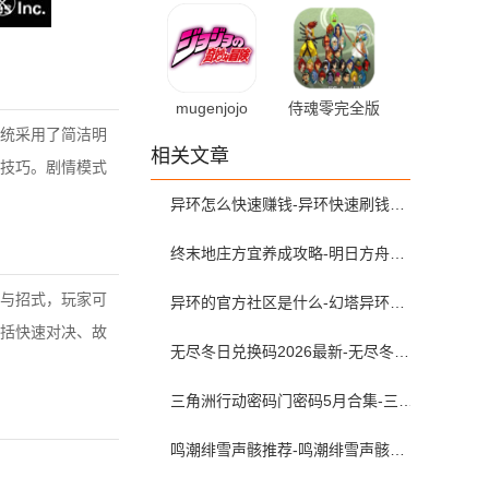
最新版
1.7 最新版
mugenjojo
侍魂零完全版
v1.0 官方版
2020.10.14.10
统采用了简洁明
相关文章
手机版
技巧。剧情模式
异环怎么快速赚钱-异环快速刷钱攻略
终末地庄方宜养成攻略-明日方舟终末地庄方宜武器配队带什么
与招式，玩家可
异环的官方社区是什么-幻塔异环查抽卡和角色练度的软件叫什么
括快速对决、故
无尽冬日兑换码2026最新-无尽冬日兑换码入口在哪
三角洲行动密码门密码5月合集-三角洲行动密码屋今日密码大全2026最新5月
鸣潮绯雪声骸推荐-鸣潮绯雪声骸配队攻略