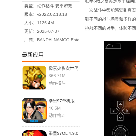
铁拳5暗之复苏是基于经典
类型：动作格斗 安卓游戏
一次战斗中都能感受到真实
版本：v2022.02.18.18
到不同的战斗场景和多样的
大小：1126.4M
挑战不同的对手，体验不同
更新：2025-07-07
厂商：BANDAI NAMCO Ente
rtainment Inc.
最新应用
像素火影次世代
1.34 手机版
366.71M
动作格斗
拳皇97单机版
1.5 安卓版
46.5M
动作格斗
拳皇97OL 4.9.0