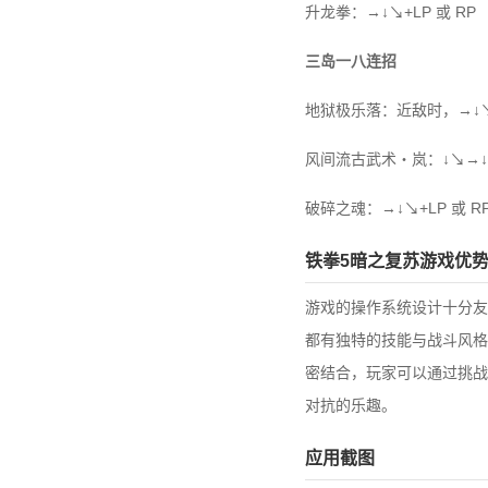
升龙拳：→↓↘+LP 或 RP
三岛一八连招
地狱极乐落：近敌时，→↓↘+L
风间流古武术・岚：↓↘→↓↘
破碎之魂：→↓↘+LP 或 R
铁拳5暗之复苏游戏优
游戏的操作系统设计十分友
都有独特的技能与战斗风格
密结合，玩家可以通过挑战
对抗的乐趣。
应用截图