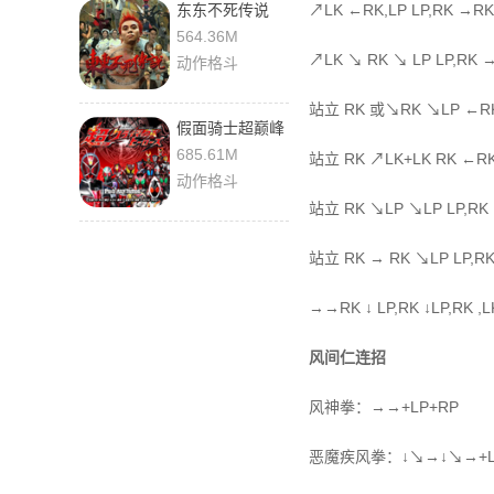
东东不死传说
↗LK ←RK,LP LP,RK →RK
3.5.0 官方版
564.36M
↗LK ↘ RK ↘ LP LP,RK →
动作格斗
站立 RK 或↘RK ↘LP ←RK,
假面骑士超巅峰
英雄全人物解锁
685.61M
站立 RK ↗LK+LK RK ←RK,
版 1.0.0
动作格斗
站立 RK ↘LP ↘LP LP,RK 
站立 RK → RK ↘LP LP,RK
→→RK ↓ LP,RK ↓LP,RK ,L
风间仁连招
风神拳：→→+LP+RP
恶魔疾风拳：↓↘→↓↘→+LP