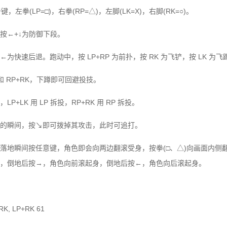
，左拳(LP=□)，右拳(RP=△)，左脚(LK=X)，右脚(RK=○)。
按←+↓为防御下段。
快速后退。跑动中，按 LP+RP 为前扑，按 RK 为飞铲，按 LK 为飞
 和 RP+RK，下蹲即可回避投技。
+LK 用 LP 拆投，RP+RK 用 RP 拆投。
的瞬间，按↘即可拨掉其攻击，此时可追打。
落地瞬间按任意键，角色即会向两边翻滚受身，按拳(□、△)向画面内侧翻滚
，倒地后按→，角色向前滚起身，倒地后按←，角色向后滚起身。
K, LP+RK 61