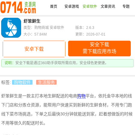
首页
安卓游戏
安卓软件
文章资讯
专题
虾笨鲜生
类型：购物商城 安卓软件
版本：2.6.3
大小：57.84M
更新：2026-07-01
安全下载
安卓下载
需下载应用市场
说明：
安全下载是通过360助手获取所需应用，安全绿色更便捷。
标签:
购物软件
生活服务
虾笨鲜生是一款主打本地生鲜配送的电商
购物
平台，依托金华本地的线
下门店和分拣仓资源，能帮用户快速买到新鲜的生鲜食材，不用专门跑
线下菜市场挑选，
下单之后最快30分钟就能送到家，赶着想做饭的时候
不用等很久的配送时长。