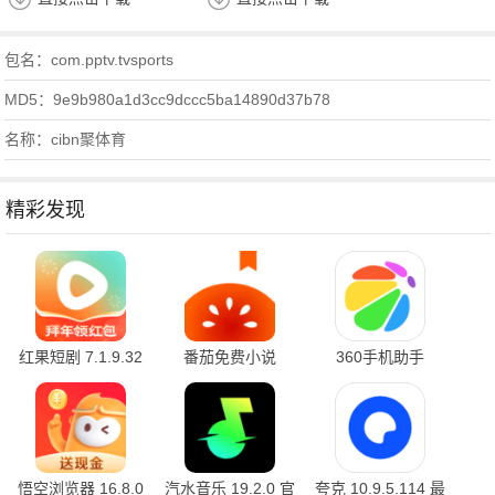
包名：com.pptv.tvsports
MD5：9e9b980a1d3cc9dccc5ba14890d37b78
名称：cibn聚体育
精彩发现
红果短剧 7.1.9.32
番茄免费小说
360手机助手
官方版
7.1.9.32 安卓版
10.2.2 官方版
悟空浏览器 16.8.0
汽水音乐 19.2.0 官
夸克 10.9.5.114 最