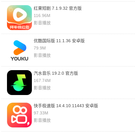
红果短剧 7.1.9.32 官方版
116.96M
影音播放
优酷国际版 11.1.36 安卓版
79.9M
影音播放
汽水音乐 19.2.0 官方版
167.74M
影音播放
快手极速版 14.4.10.11443 安卓版
97.33M
影音播放