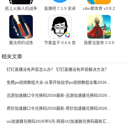
纸上火柴人的战争
直播吧 7.1.9 安卓
cibn聚体育 v3.8.2
1.0
版
最新版
魔法师的试炼
节奏盒子 0.6.6 官
我要当皇帝 2.0.0
1.0.0 最新版
方版
最新版
相关文章
钉钉直播没有声音怎么办？ 钉钉直播没有声音解决方法？
免费ps视频教程大全-从零开始自学ps视频教程全集2026最新版
迅游加速器口令兑换码2026最新-迅游加速器兑换码2026年5月
奇妙加速器口令兑换码2026最新-奇妙加速器兑换码2026最新5月
uu加速器兑换码2026年5月-网易UU加速器兑换码最新汇总口令CDK合集