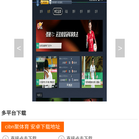
<
>
多平台下载
cibn聚体育 安卓下载地址
直接点击下载
直接点击下载