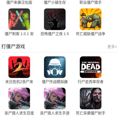
僵尸来袭汉化版
僵尸小镇生存
职业僵尸猎手
1.8 安卓版
339.0 官方版
3.1.0 安卓版
僵尸刺客 1.0.1 安
恐怖僵尸之夜 1.5
死亡威胁僵尸战争
卓版
安卓版
4.3.9 官方版
打僵尸游戏
更多>
末日危机2丧尸来
僵尸作战模拟器
行尸走肉幸存者
袭 2.0.23071401
1.5.5 安卓版
v7.22.0 最新版
安卓版
丧尸猎人求生百度
丧尸猎人求生手游
死亡突袭僵尸射手