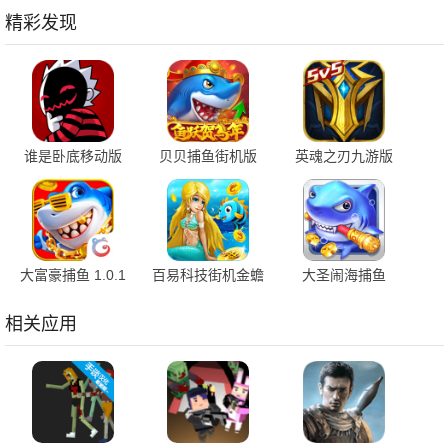
精彩发现
谁是卧底移动版
贝贝捕鱼街机版
英魂之刃九游版
2.1.38 安卓版
1.0.20051 最新版
3.5.7.0 安卓版
大富豪捕鱼 1.0.1
百易科技街机金蟾
大圣闹海捕鱼
安卓版
捕鱼 5.5.2.0 官方
1.0.1 最新版
版
相关应用