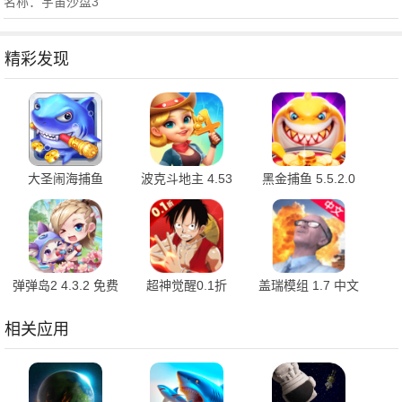
名称：宇宙沙盘3
精彩发现
大圣闹海捕鱼
波克斗地主 4.53
黑金捕鱼 5.5.2.0
1.0.1 最新版
最新版
免费版
弹弹岛2 4.3.2 免费
超神觉醒0.1折
盖瑞模组 1.7 中文
版
1.0.1 官方版
版
相关应用