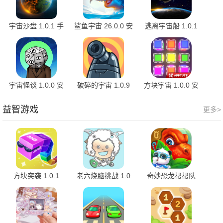
宇宙沙盘 1.0.1 手
鲨鱼宇宙 26.0.0 安
逃离宇宙船 1.0.1
机版
卓版
安卓版
宇宙怪谈 1.0.0 安
破碎的宇宙 1.0.9
方块宇宙 1.0.0 安
卓版
最新版
卓版
益智游戏
更多>
方块突袭 1.0.1
老六烧脑挑战 1.0
奇妙恐龙帮帮队
手机版
9.91.50.00