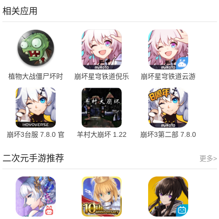
相关应用
植物大战僵尸坏时
崩坏星穹铁道倪乐
崩坏星穹铁道云游
空版 1.2
服 v2.5.0 安卓版
戏 4.4.0 手机端
崩坏3台服 7.8.0 官
羊村大崩坏 1.22
崩坏3第二部 7.8.0
方版
官方版
最新版
二次元手游推荐
更多>