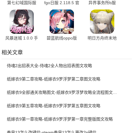
第七幻域国际服
fgo日服 2.118.5 官
异界事务所b服
2.20.0.042901 最
方版
0.42.1 最新版
新版
风暴迷城 1.0.0 手
碧蓝航线oppo版
明日方舟终末地
机版
9.7.10 官方版
1.4.3 最新版
相关文章
侍魂2出招表大全-侍魂2全人物出招表图文攻略
纸嫁衣9第二章攻略-纸嫁衣9罗浮梦第二章图文攻略
纸嫁衣9全部通关攻略图文-纸嫁衣9罗浮梦攻略全流程图文详解
纸嫁衣9第五章攻略-纸嫁衣9罗浮梦第五章图文攻略
纸嫁衣9第一章攻略-纸嫁衣9罗浮梦第一章完整版图文攻略
拳皇13怎么改键位-steam拳皇13怎么更改2p键位