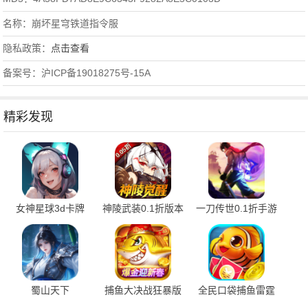
名称：崩坏星穹铁道指令服
隐私政策：
点击查看
备案号：沪ICP备19018275号-15A
精彩发现
女神星球3d卡牌
神陵武装0.1折版本
一刀传世0.1折手游
76.1 安卓版
1.1.1 最新版
平台 101.3.0 最新
版
蜀山天下
捕鱼大决战狂暴版
全民口袋捕鱼雷霆
24122711 安卓版
122.7.293 安卓版
版 5.5.2.0 最新版