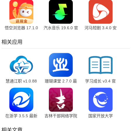
悟空浏览器 17.1.0
汽水音乐 19.6.0 官
河马短剧 3.4.0 安
安卓版
方版
卓版
相关应用
慧通江职 v1.0.88
珊瑚课堂 2.7.0 最
学习成长 v3.4 官
最新版
新版
方版
在浙学 3.5.5 最新
吉林干部网络学院
国家开放大学
版
5.2 安卓版
2.0.4 手机版
相关文章