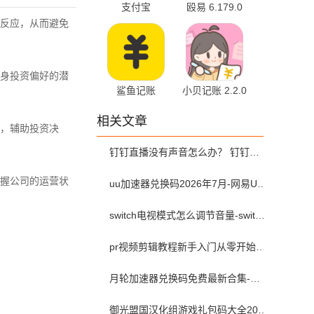
支付宝
殴易 6.179.0
12.12.1.8000
最新版
反应，从而避免
安卓版
身投资偏好的潜
鲨鱼记账
小贝记账 2.2.0
5.71.1 最新版
相关文章
，辅助投资决
钉钉直播没有声音怎么办？ 钉钉直播没有声音解决方法？
握公司的运营状
uu加速器兑换码2026年7月-网易UU加速器兑换码最新汇总口令CDK合集
switch电视模式怎么调节音量-switch电视模式常见问题解决方案
pr视频剪辑教程新手入门从零开始-pr教程从零开始学剪辑全集免费
月轮加速器兑换码免费最新合集-月轮加速器免费兑换码口令2024最新
御光盟国汉化组游戏礼包码大全2025