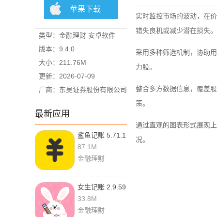
苹果下载
实时监控市场的波动，在价
错失良机或减少潜在损失。
类型：金融理财 安卓软件
版本：9.4.0
采用多种筛选机制，协助用
大小：211.76M
力股。
更新：2026-07-09
整合多方数据信息，覆盖股
厂商：东吴证券股份有限公司
策。
最新应用
通过直观的图表形式展现上
鲨鱼记账 5.71.1
况。
最新版
87.1M
金融理财
女生记账 2.9.59
33.8M
金融理财