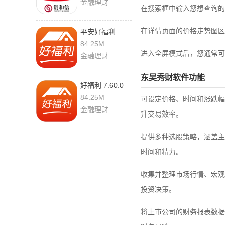
金融理财
在搜索框中输入您想查询的
在详情页面的价格走势图区
平安好福利
7.60.0 安卓版
84.25M
进入全屏模式后，您通常可
金融理财
东吴秀财软件功能
好福利 7.60.0
官方版
84.25M
可设定价格、时间和涨跌幅
金融理财
升交易效率。
提供多种选股策略，涵盖主
时间和精力。
收集并整理市场行情、宏观
投资决策。
将上市公司的财务报表数据