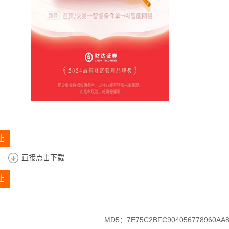
址
直接点击下载
址
MD5：7E75C2BFC904056778960AA8