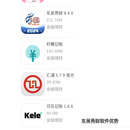
东吴秀财 9.4.0
最新版
211.76M
金融理财
柠檬记账
1.21.12 手机版
181.68M
金融理财
汇浦 5.7.9 官方
版
39.43M
金融理财
可乐记账 1.6.6
最新版
40.5M
金融理财
东吴秀财软件优势