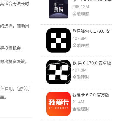
其适合无法长时
版
295.12M
金融理财
的选择，辅助用
欧易钱包 6.179.0 安
卓版
407.8M
金融理财
握投资机会。
做出投资决策。
欧 易 6.179.0 安卓版
407.8M
金融理财
详细费用，包括佣
我爱卡 6.7.0 官方版
费率。
21.4M
金融理财