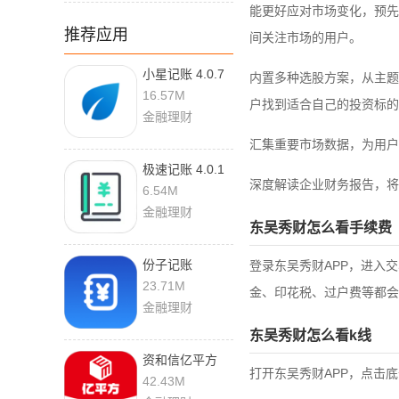
能更好应对市场变化，预先
推荐应用
间关注市场的用户。
小星记账 4.0.7
内置多种选股方案，从主题
最新版
16.57M
户找到适合自己的投资标的
金融理财
汇集重要市场数据，为用户
极速记账 4.0.1
深度解读企业财务报告，将
最新版
6.54M
金融理财
东吴秀财怎么看手续费
份子记账
登录东吴秀财APP，进入交
6.0705.34
23.71M
金、印花税、过户费等都会
金融理财
东吴秀财怎么看k线
资和信亿平方
打开东吴秀财APP，点击底
5.8.8 官方版
42.43M