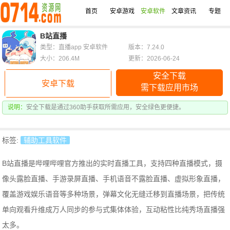
首页
安卓游戏
安卓软件
文章资讯
专题
B站直播
类型：直播app 安卓软件
版本：7.24.0
大小：206.4M
更新：2026-06-24
安全下载
安卓下载
需下载应用市场
说明：
安全下载是通过360助手获取所需应用，安全绿色更便捷。
标签:
辅助工具软件
B站直播是哔哩哔哩官方推出的实时直播工具，
支持四种直播模式，摄
像头露脸直播、手游录屏直播、手机语音不露脸直播、虚拟形象直播，
覆盖游戏娱乐语音等多种场景，
弹幕文化无缝迁移到直播场景，把传统
单向观看升维成万人同步的参与式集体体验，互动粘性比纯秀场直播强
太多。