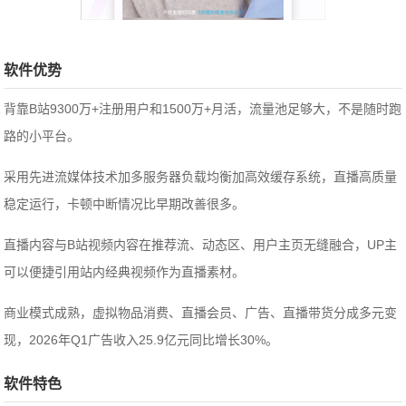
软件优势
背靠B站9300万+注册用户和1500万+月活，流量池足够大，不是随时跑
路的小平台。
采用先进流媒体技术加多服务器负载均衡加高效缓存系统，直播高质量
稳定运行，卡顿中断情况比早期改善很多。
直播内容与B站视频内容在推荐流、动态区、用户主页无缝融合，UP主
可以便捷引用站内经典视频作为直播素材。
商业模式成熟，虚拟物品消费、直播会员、广告、直播带货分成多元变
现，2026年Q1广告收入25.9亿元同比增长30%。
软件特色