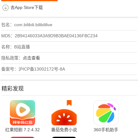
去App Store下载
包名：com.bilibili.bilibililive
MD5：2B94146033A3A9D9B3BAE04136FBC234
名称：B站直播
隐私政策：
点击查看
备案号：沪ICP备13002172号-8A
精彩发现
红果短剧 7.2.4.32
番茄免费小说
360手机助手
官方版
7.2.4.32 安卓版
10.2.2 官方版