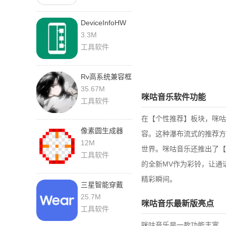
DeviceInfoHW
5.22.1 最新版
3.3M
工具软件
Rv高系统兼容框
架 12.3.4.0 手机
35.67M
咪咕音乐软件功能
版
工具软件
在【个性推荐】板块，咪咕
像素圆生成器
容。这种瀑布流式的推荐方
2.5.3 安卓版
12M
世界。咪咕音乐还推出了【
工具软件
的全新MV作为彩铃，让通
精彩瞬间。
三星智能穿戴
2.2.59.24061361
25.7M
咪咕音乐最新版亮点
安卓版
工具软件
咪咕音乐是一款功能丰富、