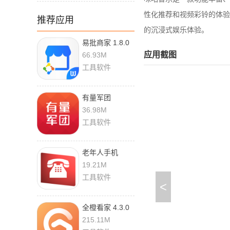
性化推荐和视频彩铃的体验
推荐应用
的沉浸式娱乐体验。
易批商家 1.8.0
应用截图
66.93M
工具软件
有量军团
3.9.9.7
36.98M
工具软件
老年人手机
5.485
19.21M
工具软件
<
全橙看家 4.3.0
215.11M