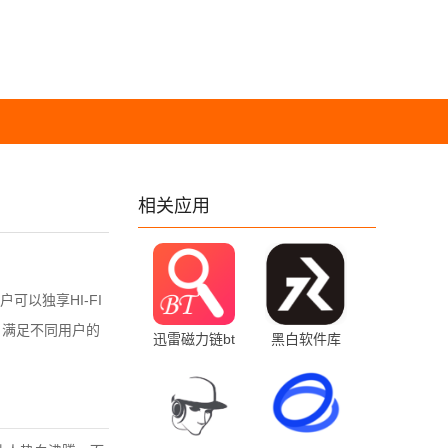
相关应用
以独享HI-FI
，满足不同用户的
迅雷磁力链bt
黑白软件库
磁力天堂 101
v1.2.0 官方版
安卓版