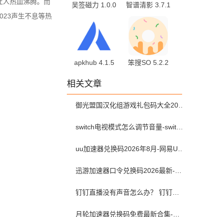
让人热血沸腾。而
吴签磁力 1.0.0
智谱清影 3.7.1
安卓版
最新版
23声生不息等热
apkhub 4.1.5
笨搜SO 5.2.2
手机版
最新版
相关文章
御光盟国汉化组游戏礼包码大全2025
switch电视模式怎么调节音量-switch电视模式常见问题解决方案
uu加速器兑换码2026年8月-网易UU加速器兑换码最新汇总口令CDK合集
迅游加速器口令兑换码2026最新-迅游加速器兑换码2026年8月
钉钉直播没有声音怎么办？ 钉钉直播没有声音解决方法？
月轮加速器兑换码免费最新合集-月轮加速器免费兑换码口令2024最新