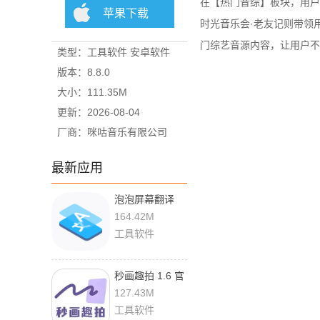
在【热门音综】板块，用户
苹果下载
时光音乐会·老友记则带领
门综艺音源内容，让用户不
类型：工具软件 安卓软件
版本：8.8.0
大小：111.35M
更新：2026-08-04
厂商：咪咕音乐有限公司
最新应用
泡泡屏幕翻译
pro 4.5.3 官方
164.42M
版
工具软件
秒画趣拍 1.6 官
方版
127.43M
工具软件