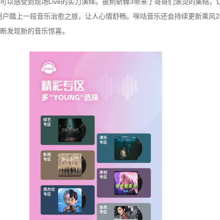
可以感受到现场Live的实力演绎。披荆斩棘3带来了哥哥们滚烫的集结，
用户踏上一段音乐治愈之旅，让人心情舒畅。咪咕音乐还会持续更新乘风20
断发现新的音乐惊喜。