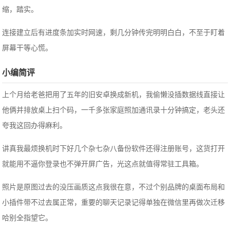
缩，踏实。
连接建立后有进度条加实时网速，剩几分钟传完明明白白，不至于盯着
屏幕干等心慌。
小编简评
上个月给老爸把用了五年的旧安卓换成新机，我偷懒没插数据线直接让
他俩并排放桌上扫个码，一千多张家庭照加通讯录十分钟搞定，老头还
夸我这回办得麻利。
讲真我最烦换机时下好几个杂七杂八备份软件还得注册账号，这货打开
就能用不逼你登录也不弹开屏广告，光这点就值得常驻工具箱。
照片是原图过去的没压画质这点我很在意，不过个别品牌的桌面布局和
小插件带不过去属正常，重要的聊天记录记得单独在微信里再做次迁移
哈别全指望它。