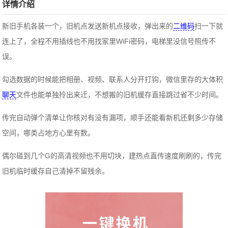
详情介绍
新旧手机各装一个，旧机点发送新机点接收，弹出来的
二维码
扫一下就
连上了，全程不用插线也不用找家里WiFi密码，电梯里没信号照传不
误。
勾选数据的时候能把相册、视频、联系人分开打钩，微信里存的大体积
聊天
文件也能单独拎出来迁，不想搬的旧机缓存直接跳过省不少时间。
传完自动弹个清单让你核对有没有漏项，顺手还能看新机还剩多少存储
空间，哪类占地方心里有数。
偶尔碰到几个G的高清视频也不用切块，建热点直传速度刷刷的，传完
旧机临时缓存自己清掉不留残余。