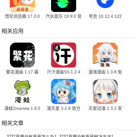
悟空浏览器 17.3.0
汽水音乐 19.9.0 官
夸克 10.12.4.122
安卓版
方版
最新版
相关应用
繁花漫画 1.17 最
汗汗漫画SS 1.2.4
漫海漫画 1.3.8 免
新版
最新版
费版
漫蛙2manwa 1.8.5
漫天星 3.2.8 官方
天堂动漫 2.3.2 安
安卓版
版
卓版
相关文章
钉钉直播没有声音怎么办？ 钉钉直播没有声音解决方法？