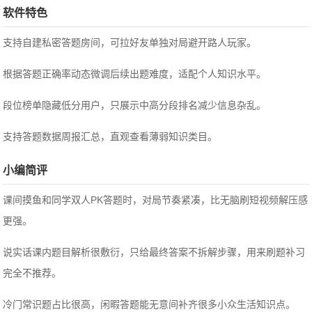
软件特色
支持自建私密答题房间，可拉好友单独对局避开路人玩家。
根据答题正确率动态微调后续出题难度，适配个人知识水平。
段位榜单隐藏低分用户，只展示中高分段排名减少信息杂乱。
支持答题数据周报汇总，直观查看薄弱知识类目。
小编简评
课间摸鱼和同学双人PK答题时，对局节奏紧凑，比无脑刷短视频解压感
更强。
说实话课内题目解析很敷衍，只给最终答案不拆解步骤，用来刷题补习
完全不推荐。
冷门常识题占比很高，闲暇答题能无意间补齐很多小众生活知识点。