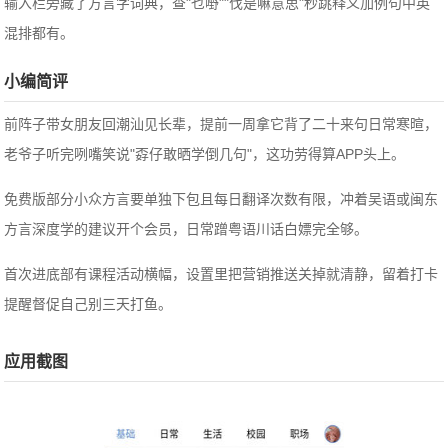
输入栏旁藏了方言字词典，查"乜嘢""伐是嘛意思"秒跳释义加例句中英
混排都有。
小编简评
前阵子带女朋友回潮汕见长辈，提前一周拿它背了二十来句日常寒暄，
老爷子听完咧嘴笑说"孬仔敢晒学倒几句"，这功劳得算APP头上。
免费版部分小众方言要单独下包且每日翻译次数有限，冲着吴语或闽东
方言深度学的建议开个会员，日常蹭粤语川话白嫖完全够。
首次进底部有课程活动横幅，设置里把营销推送关掉就清静，留着打卡
提醒督促自己别三天打鱼。
应用截图