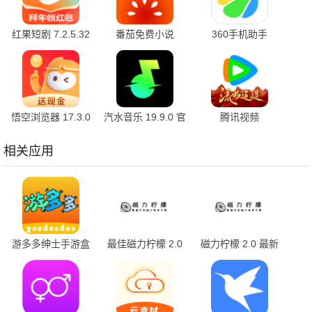
红果短剧 7.2.5.32
番茄免费小说
360手机助手
官方版
7.2.5.32 安卓版
10.2.2 官方版
悟空浏览器 17.3.0
汽水音乐 19.9.0 官
腾讯视频
安卓版
方版
9.03.95.31890 官
方版
相关应用
游多多绅士手游盒
最佳磁力柠檬 2.0
磁力柠檬 2.0 最新
子 2.7 官方版
最新版
版