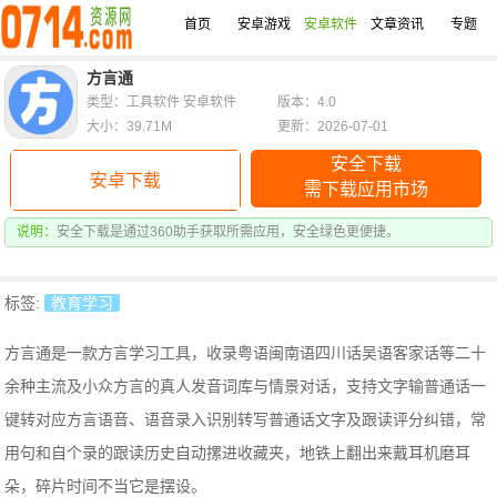
首页
安卓游戏
安卓软件
文章资讯
专题
方言通
类型：工具软件 安卓软件
版本：4.0
大小：39.71M
更新：2026-07-01
安全下载
安卓下载
需下载应用市场
说明：
安全下载是通过360助手获取所需应用，安全绿色更便捷。
标签:
教育学习
方言通是一款方言学习工具，收录粤语闽南语四川话吴语客家话等二十
余种主流及小众方言的真人发音词库与情景对话，支持文字输普通话一
键转对应方言语音、语音录入识别转写普通话文字及跟读评分纠错，
常
用句和自个录的跟读历史自动摞进收藏夹，地铁上翻出来戴耳机磨耳
朵，碎片时间不当它是摆设。