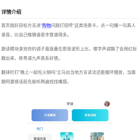
详情介绍
首页挑好目标方言进"
购物
问路打招呼"这类场景卡，点一句播一句真人
录音，比自己瞎猜谐音字靠谱得多。
跟读模块录完你的调子直接叠在原音波形上比，哪字声调飘了会用红标
戳出来，练粤语九声真系好使。
翻译栏打"晚上一起吃火锅吗"立马出当地方言读法还能循环慢放，当面
跟阿婆搭话前先偷听两遍找找嘴感。