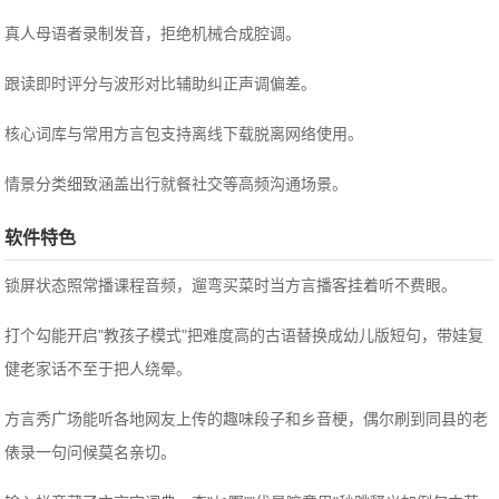
真人母语者录制发音，拒绝机械合成腔调。
跟读即时评分与波形对比辅助纠正声调偏差。
核心词库与常用方言包支持离线下载脱离网络使用。
情景分类细致涵盖出行就餐社交等高频沟通场景。
软件特色
锁屏状态照常播课程音频，遛弯买菜时当方言播客挂着听不费眼。
打个勾能开启"教孩子模式"把难度高的古语替换成幼儿版短句，带娃复
健老家话不至于把人绕晕。
方言秀广场能听各地网友上传的趣味段子和乡音梗，偶尔刷到同县的老
俵录一句问候莫名亲切。