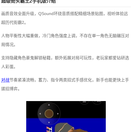
超级街头霸王2手机版介绍
画质音效全面升级，QSound环绕音质搭配精细场景贴图，视听体验远
超历代街霸2。
人物平衡性大幅重做，冷门角色强度上调，不存在单一角色无脑碾压对
局情况。
支持隐藏角色豪鬼解锁秘籍，额外拓展对局可玩性，老玩家都爱钻研选
人彩蛋。
对战
节奏紧凑流畅，蓄力、指令两类招式手感优化，新手也能更快上手
搓招博弈。