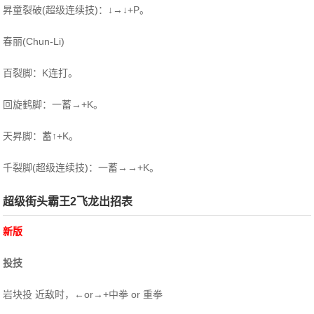
昇童裂破(超级连续技)：↓→↓+P。
春丽(Chun-Li)
百裂脚：K连打。
回旋鹤脚：一蓄→+K。
天昇脚：蓄↑+K。
千裂脚(超级连续技)：一蓄→→+K。
超级街头霸王2飞龙出招表
新版
投技
岩块投 近敌时，←or→+中拳 or 重拳