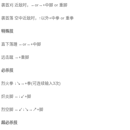
袭首刈 近敌时，←or→+中脚 or 重脚
袭首落 空中近敌时，↑以外+中拳 or 重拳
特殊技
直下落踵 ←or→+中脚
远击蹴 →+重脚
必杀技
烈火拳 ↓↘→+拳(可连续输入3次)
炽炎脚 ←↓↙+脚
烈空脚 ←↙↓↘→↗+脚
超必杀技