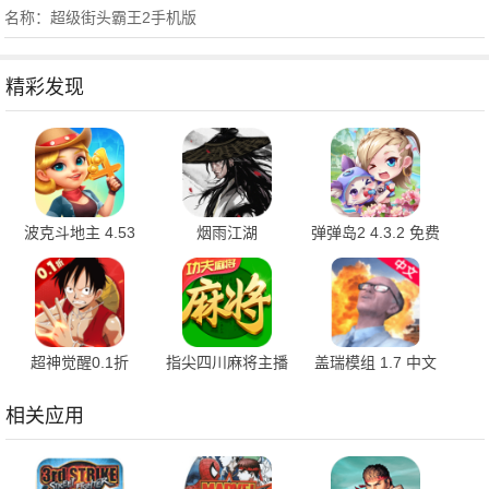
名称：超级街头霸王2手机版
精彩发现
波克斗地主 4.53
烟雨江湖
弹弹岛2 4.3.2 免费
最新版
1.124.70807 最新
版
版
超神觉醒0.1折
指尖四川麻将主播
盖瑞模组 1.7 中文
1.0.1 官方版
版 7.10.550 官方
版
版
相关应用