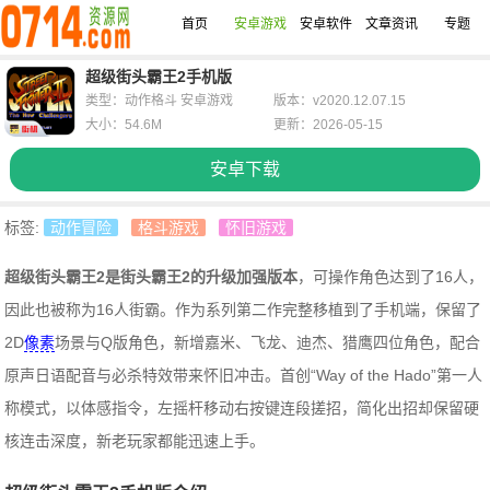
首页
安卓游戏
安卓软件
文章资讯
专题
超级街头霸王2手机版
类型：动作格斗 安卓游戏
版本：v2020.12.07.15
大小：54.6M
更新：2026-05-15
安卓下载
标签:
动作冒险
格斗游戏
怀旧游戏
超级街头霸王2是街头霸王2的升级加强版本
，可操作角色达到了16人，
因此也被称为16人街霸。作为系列第二作完整移植到了手机端，保留了
2D
像素
场景与Q版角色，新增嘉米、飞龙、迪杰、猎鹰四位角色，配合
原声日语配音与必杀特效带来怀旧冲击。首创“Way of the Hado”第一人
称模式，以体感指令，左摇杆移动右按键连段搓招，简化出招却保留硬
核连击深度，新老玩家都能迅速上手。