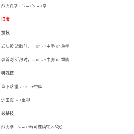
烈火真拳 ↓↘→↓↘→+拳
旧版
投技
岩块投 近敌时，←or→+中拳 or 重拳
袭首刈 近敌时，←or→+中脚 or 重脚
特殊技
直下落踵 ←or→+中脚
远击蹴 →+重脚
必杀技
烈火拳 ↓↘→+拳(可连续输入3次)