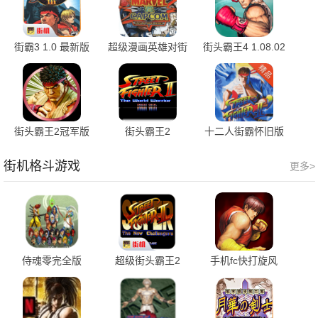
街霸3 1.0 最新版
超级漫画英雄对街
街头霸王4 1.08.02
头霸王 0.2.6 最新
最新版
版
街头霸王2冠军版
街头霸王2
十二人街霸怀旧版
2021.02.06.12 手
2021.02.06.12 官
2021.02.06.12 安
机版
方版
卓版
街机格斗游戏
更多>
侍魂零完全版
超级街头霸王2
手机fc快打旋风
2020.10.14.10 手
v2020.12.07.15 手
v3.2.6 最新版
机版
机版