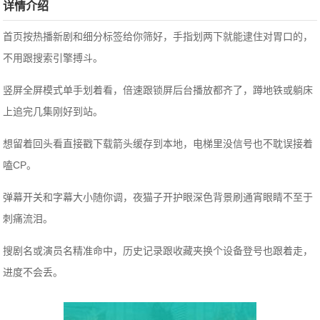
详情介绍
首页按热播新剧和细分标签给你筛好，手指划两下就能逮住对胃口的，
不用跟搜索引擎搏斗。
竖屏全屏模式单手划着看，倍速跟锁屏后台播放都齐了，蹲地铁或躺床
上追完几集刚好到站。
想留着回头看直接戳下载箭头缓存到本地，电梯里没信号也不耽误接着
嗑CP。
弹幕开关和字幕大小随你调，夜猫子开护眼深色背景刷通宵眼睛不至于
刺痛流泪。
搜剧名或演员名精准命中，历史记录跟收藏夹换个设备登号也跟着走，
进度不会丢。