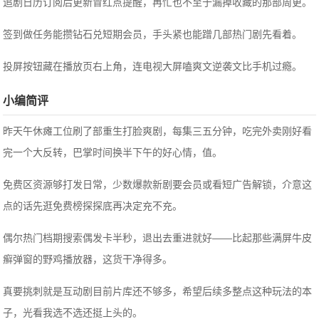
追剧日历订阅后更新冒红点提醒，再忙也不至于漏掉收藏的那部周更。
签到做任务能攒钻石兑短期会员，手头紧也能蹭几部热门剧先看着。
投屏按钮藏在播放页右上角，连电视大屏嗑爽文逆袭文比手机过瘾。
小编简评
昨天午休瘫工位刷了部重生打脸爽剧，每集三五分钟，吃完外卖刚好看
完一个大反转，巴掌时间换半下午的好心情，值。
免费区资源够打发日常，少数爆款新剧要会员或看短广告解锁，介意这
点的话先逛免费榜探探底再决定充不充。
偶尔热门档期搜索偶发卡半秒，退出去重进就好——比起那些满屏牛皮
癣弹窗的野鸡播放器，这货干净得多。
真要挑刺就是互动剧目前片库还不够多，希望后续多整点这种玩法的本
子，光看我选不选还挺上头的。