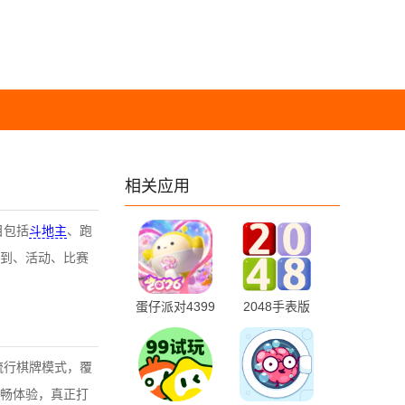
相关应用
目包括
斗地主
、跑
到、活动、比赛
蛋仔派对4399
2048手表版
渠道服 1.0.277
v2.1 最新版
手机版
流行棋牌模式，覆
畅体验，真正打