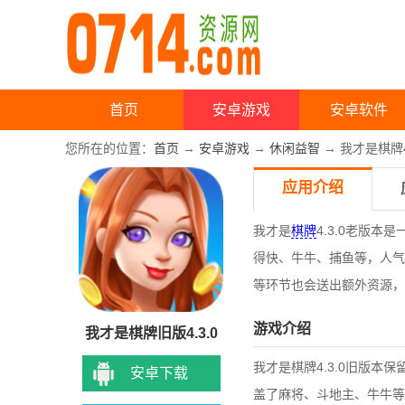
首页
安卓游戏
安卓软件
您所在的位置：
首页
→
安卓游戏
→
休闲益智
→ 我才是棋牌4
应用介绍
我才是
棋牌
4.3.0老版
得快、牛牛、捕鱼等，人气
等环节也会送出额外资源，
游戏介绍
我才是棋牌旧版4.3.0
我才是棋牌
4.3.0
旧版本保
安卓下载
盖了麻将、斗地主、牛牛等