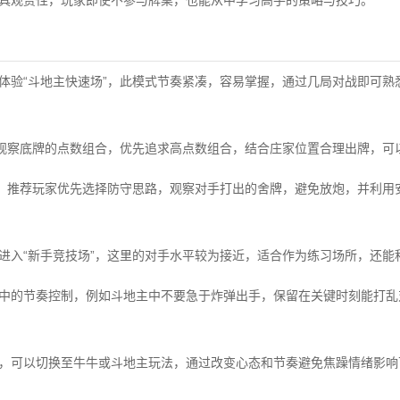
极具观赏性，玩家即使不参与牌桌，也能从中学习高手的策略与技巧。
先体验“斗地主快速场”，此模式节奏紧凑，容易掌握，通过几局对战即可熟
记得观察底牌的点数组合，优先追求高点数组合，结合庄家位置合理出牌，可
式中，推荐玩家优先选择防守思路，观察对手打出的舍牌，避免放炮，并利用
先进入“新手竞技场”，这里的对手水平较为接近，适合作为练习场所，还能
局中的节奏控制，例如斗地主中不要急于炸弹出手，保留在关键时刻能打
况，可以切换至牛牛或斗地主玩法，通过改变心态和节奏避免焦躁情绪影响