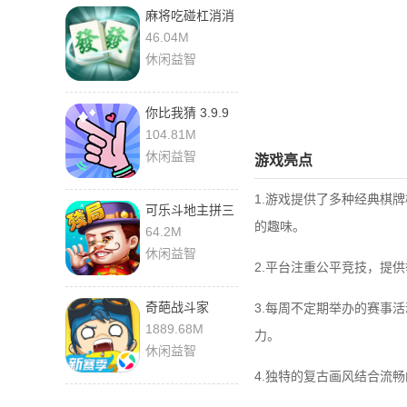
麻将吃碰杠消消
1.0 官方版
46.04M
休闲益智
你比我猜 3.9.9
官方版
104.81M
休闲益智
游戏亮点
1.游戏提供了多种经典棋
可乐斗地主拼三
的趣味。
张 v1.4.9 安卓
64.2M
版
休闲益智
2.平台注重公平竞技，提
奇葩战斗家
3.每周不定期举办的赛事
1.121.0
1889.68M
力。
休闲益智
4.独特的复古画风结合流