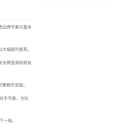
悉出牌节奏与基本
以大幅提升胜率。
安全牌逐渐构筑有
积累额外奖励。
乱对手节奏，为队
下一局。