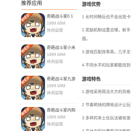
推荐应用
游戏优势
奇葩战斗家0.1
1.长时间畅玩也不会出现
折 1.121.0 最新
1889.68M
版
2.奖励机制设置合理，新
休闲益智
感。
奇葩战斗家小米
3.游戏匹配效率高，几乎
版 1.121.0 官方
1889.68M
版
休闲益智
4.不同水平的玩家都能找
奇葩战斗家九游
游戏特色
1.121.0 手机版
1889.68M
1.游戏采用简洁大方的风
休闲益智
2.节奏明快的牌局设计让
奇葩战斗家内购
版 1.121.0 安卓
1889.68M
3.多样的本土化玩法被收
版
休闲益智