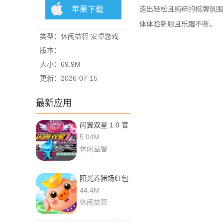
苹果下载
造出轻松且纯粹的棋牌氛围
体体验新颖且乐趣不断。
类型：休闲益智 安卓游戏
版本：
大小：69.9M
更新：2026-07-15
最新应用
闪翼双星 1.0 官
方版
5.04M
休闲益智
阳光养猪场红包
版 1.5.1 手机版
44.4M
休闲益智