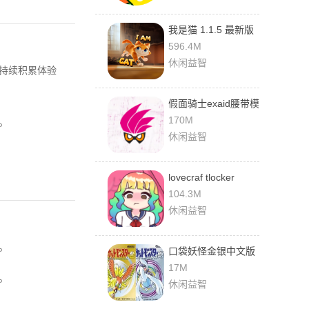
我是猫 1.1.5 最新版
596.4M
休闲益智
持续积累体验
假面骑士exaid腰带模
拟器 v8 手机版
170M
。
休闲益智
lovecraf tlocker
1.2.11 安卓版
104.3M
休闲益智
。
口袋妖怪金银中文版
v3.0 最新版
17M
。
休闲益智