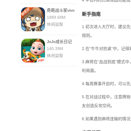
4.平台内的比赛观战功能
奇葩战斗家vivo
新手指南
渠道服 1.121.0
1889.68M
安卓版
休闲益智
1.初次进入大厅时，建议
规则。
JoJo成长日记
9.92.00.00
140.39M
2.在“牛牛对抗桌”中，
休闲益智
3.麻将在“血战到底”模
利局面。
4.每周赛事开启时，可以
5.在对战过程中，注意牌
友创造反攻空间。
6.如果遇到麻将连输的情