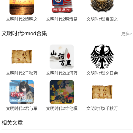
文明时代2黎明之
文明时代2明清易
文明时代2帝国之
光mod 0.2.0 安卓
代 1.8 最新版
梦 6.18 手机版
版
文明时代2mod合集
更多>
文明时代2千秋万
文明时代2山河万
文明时代2夕日余
代mod 1.5.0核弹
里mod 1.26R(胜利
晖 2.0.6 最新版
版
日) 安卓版
文明时代2君与军
文明时代2维他模
文明时代2千秋万
1.5 安卓版
组 0.1
代 1.5.0核弹版 安
卓版
相关文章