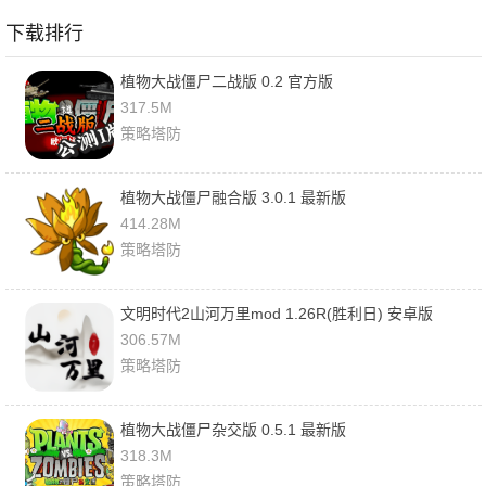
下载排行
植物大战僵尸二战版 0.2 官方版
317.5M
策略塔防
植物大战僵尸融合版 3.0.1 最新版
414.28M
策略塔防
文明时代2山河万里mod 1.26R(胜利日) 安卓版
306.57M
策略塔防
植物大战僵尸杂交版 0.5.1 最新版
318.3M
策略塔防