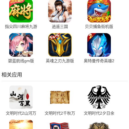
指尖四川麻将九游
逍遥三国
贝贝捕鱼街机版
版 7.10.604 安卓
3.1.0.00150002 官
1.0.20049 最新版
版
方版
碧蓝航线gm版
英魂之刃九游版
奥特曼传奇英雄2
9.7.10 安卓版
3.5.7.0 安卓版
内购版 3.2.0 最新
版
相关应用
文明时代2山河万
文明时代2千秋万
文明时代2夕日余
里mod 1.26R(胜利
代mod 1.5.0核弹
晖 2.0.6 最新版
日) 安卓版
版