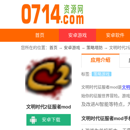
首页
安卓游戏
安卓软件
您所在的位置：
首页
→
安卓游戏
→
策略塔防
→ 文明时代2
应用介绍
标签:
策略游戏
文明时代征服者mod是
文明
始你的征服世界冒险。游戏
及改进AI智能等特点
文明时代2征服者mod
文明时代征服者mod手
安卓下载