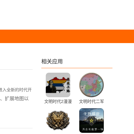
相关应用
进入全新的时代开
、扩展地图以
文明时代2漫漫
文明时代二军
长路 1.1.6 手
阀混战 PoC3.0
机版
最新版