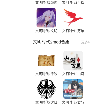
文明时代2帝国
文明时代2千秋
之梦 6.18 手机
耀世 1.0 安卓
版
版
文明时代2文明
文明时代2万年
的衰落
之期mod 0.0.7
1.01415
安卓版
文明时代2mod合集
更多>
文明时代2千秋
文明时代2山河
万代mod 1.5.0
万里mod
核弹版
1.26R(胜利日)
安卓版
文明时代2夕日
文明时代2君与