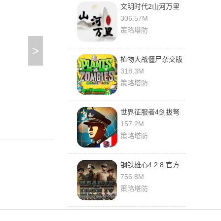
文明时代2山河万里
mod 1.26R(胜利日)
306.57M
安卓版
策略塔防
>
植物大战僵尸杂交版
0.5.1 最新版
318.3M
策略塔防
世界征服者4剑拔弩
张 1.11.4 最新版
157.2M
策略塔防
钢铁雄心4 2.8 官方
版
756.8M
策略塔防