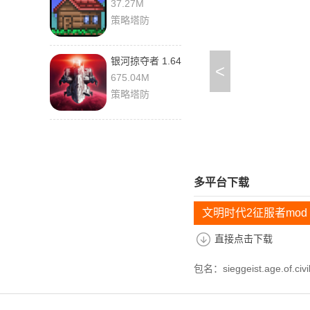
0.655 手机版
37.27M
策略塔防
银河掠夺者 1.64
<
安卓版
675.04M
策略塔防
多平台下载
文明时代2征服者mod
直接点击下载
包名：sieggeist.age.of.civil