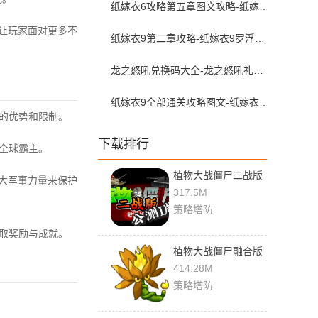
纸嫁衣6攻略第五章图文攻略-纸嫁衣6无间梦境通关攻略第五章
，让玩家面对更多不
纸嫁衣9第二章攻略-纸嫁衣9罗浮梦第二章图文攻略
龙之怒吼兑换码大全-龙之怒吼礼包激活码是多少
纸嫁衣9全部通关攻略图文-纸嫁衣9罗浮梦攻略全流程图文详解
特的优势和限制。
下载排行
全球霸主。
植物大战僵尸二战版
强大军事力量来保护
0.2 官方版
317.5M
策略塔防
获取奖励与成就。
植物大战僵尸融合版
3.0.1 最新版
414.28M
策略塔防