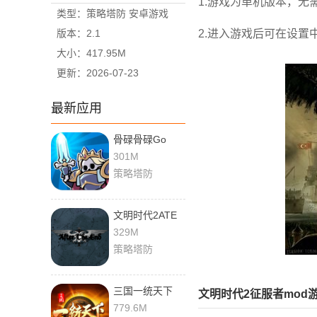
1.游戏为单机版本，无
类型：策略塔防 安卓游戏
版本：2.1
2.进入游戏后可在设
大小：417.95M
更新：2026-07-23
最新应用
骨碌骨碌Go
1.15 手机版
301M
策略塔防
文明时代2ATE
终末模组 0.1 安
329M
卓版
策略塔防
三国一统天下
文明时代2征服者mod
18.5.0 最新版
779.6M