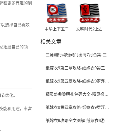
余晖 2.0.6 最
军 1.5 安卓版
来解锁更多有趣的剧
新版
可以选择自己喜欢
中华上下五千
文明时代2上古
年2宋辽金元
先秦 1.9 最新
相关文章
1.6 安卓版
版
玩家拓展自己的领
三角洲行动密码门密码7月合集-三角洲行动密码屋今日密码大全2026最新7月
纸嫁衣9第三章攻略-纸嫁衣9第三章图文攻略流程
纸嫁衣9第五章攻略-纸嫁衣9罗浮梦第五章图文攻略
精灵盛典黎明礼包码大全-精灵盛典2026兑换码最新
细节优化。
纸嫁衣9第四章攻略-纸嫁衣9罗浮梦第四章图文攻略
的技能和用途，丰富
纸嫁衣6攻略全文图解-纸嫁衣6游戏攻略全部完整版
统。