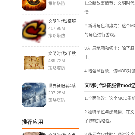
1.全新故事情节：文明时
策略塔防
情。
文明时代2征服
2.新增角色和势力：这个
者mod 2.1 单机
417.95M
版
的角色进行游戏。
策略塔防
3.扩展地图和领土：除了
文明时代2千秋
土。
万代 1.5.0核弹
489.72M
版 安卓版
策略塔防
4.增强AI智能：该MOD
文明时代2征服者mod
世界征服者4落
日余晖 2.4.0 最
207.25M
新版
1.全面修改：这个MOD
策略塔防
2.独特单位与建筑物：在
了游戏策略性。
推荐应用
3.多元文化体验：通过这