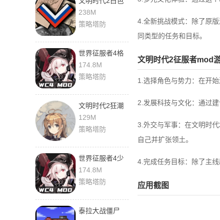
文明时代2白色
胜利 1.5 安卓版
238M
4.全新挑战模式：除了原
策略塔防
同类型的任务和目标。
世界征服者4格
文明时代2征服者mod
里芬行动 1.5.1
174.8M
最新版
策略塔防
1.选择角色与势力：在开
2.发展科技与文化：通过
文明时代2狂潮
mod 1.0
129M
3.外交与军事：在文明时
策略塔防
自己并扩张领土。
世界征服者4少
4.完成任务目标：除了主
女前线版 1.5.1
174.8M
安卓版
策略塔防
应用截图
泰拉大战僵尸