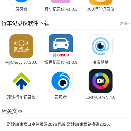
录风者
行车记录仪 v1.0.2
360行车记录仪
v3.5.1.260527 手
通用版
v5.1.4.1 最新版
机版
行车记录仪软件下载
更多>
MyChevy v7.23.0
博世记录仪 v1.3.9
海康慧眼
官方版
安卓版
V3.5.0_build2026071516
官方版
凌途行车记录仪
录风者
LuckyCam 5.4.8
v4.9.81.20210827
v3.5.1.260527 手
安卓版
机版
相关文章
奇妙加速器口令兑换码2026最新-奇妙加速器兑换码2026最新7月