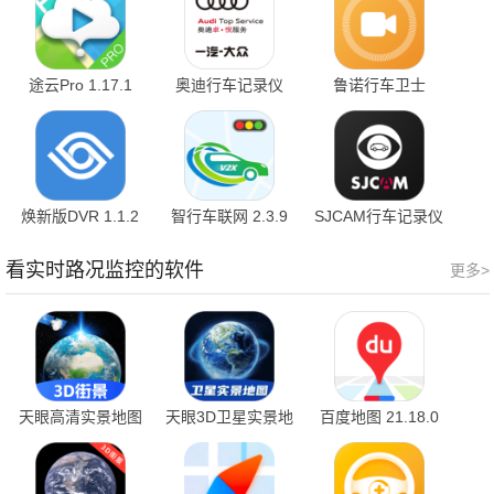
途云Pro 1.17.1
奥迪行车记录仪
鲁诺行车卫士
1.1.1
2.0.1 安卓版
焕新版DVR 1.1.2
智行车联网 2.3.9
SJCAM行车记录仪
2.2.4
看实时路况监控的软件
更多>
天眼高清实景地图
天眼3D卫星实景地
百度地图 21.18.0
1.1.1
图 7.3 官方版
最新版