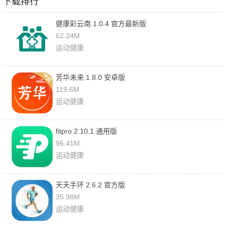
下载排行
健康彩云南 1.0.4 官方最新版
62.24M
运动健康
芳华未来 1.8.0 安卓版
119.6M
运动健康
fitpro 2.10.1 通用版
96.41M
运动健康
天天手环 2.6.2 官方版
35.98M
运动健康