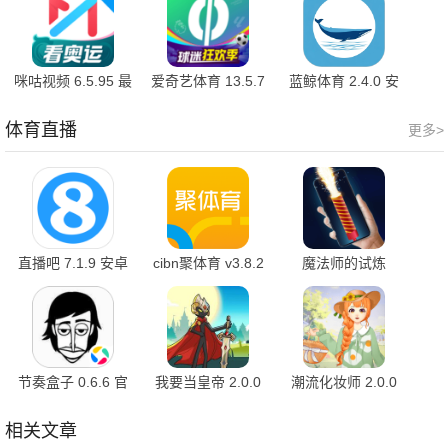
版
咪咕视频 6.5.95 最
爱奇艺体育 13.5.7
蓝鲸体育 2.4.0 安
新版
官方版
卓版
体育直播
更多>
直播吧 7.1.9 安卓
cibn聚体育 v3.8.2
魔法师的试炼
版
最新版
1.0.0 最新版
节奏盒子 0.6.6 官
我要当皇帝 2.0.0
潮流化妆师 2.0.0
方版
最新版
最新版
相关文章