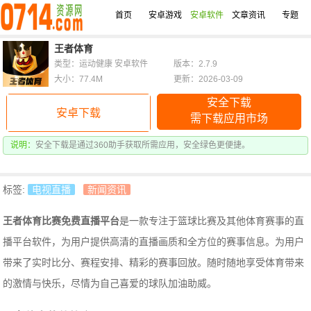
首页
安卓游戏
安卓软件
文章资讯
专题
王者体育
类型：运动健康 安卓软件
版本：2.7.9
大小：77.4M
更新：2026-03-09
安全下载
安卓下载
需下载应用市场
说明：
安全下载是通过360助手获取所需应用，安全绿色更便捷。
标签:
电视直播
新闻资讯
王者体育比赛免费直播平台
是一款专注于篮球比赛及其他体育赛事的直
播平台软件，为用户提供高清的直播画质和全方位的赛事信息。为用户
带来了实时比分、赛程安排、精彩的赛事回放。随时随地享受体育带来
的激情与快乐，尽情为自己喜爱的球队加油助威。