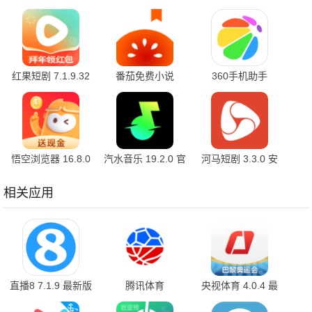
红果短剧 7.1.9.32
番茄免费小说
360手机助手
官方版
7.1.9.32 安卓版
10.2.2 官方版
悟空浏览器 16.8.0
汽水音乐 19.2.0 官
河马短剧 3.3.0 安
安卓版
方版
卓版
相关应用
直播8 7.1.9 最新版
腾讯体育
央视体育 4.0.4 最
7.9.70.1826 官方
新版