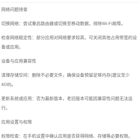
网络问题排查
切换网络：尝试重启路由器或切换至移动数据，排除Wi-Fi故障。
检查网络稳定性：部分应用对网络要求较高，可关闭其他占用带宽的设
备或应用。
设备与应用兼容性
清理存储空间：删除不必要文件，确保设备预留足够内存(建议至少
4GB)。
更新系统或应用：否为最新版本，老旧版本可能因兼容性问题无法运
行。
应用设置与权限
权限检查：在手机设置中确认应用是否获得网络、存储等必要权限。