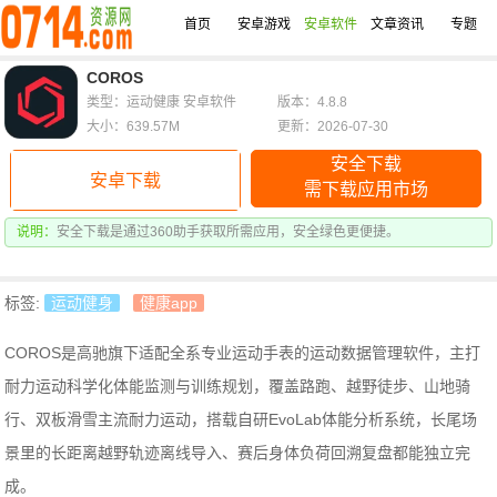
首页
安卓游戏
安卓软件
文章资讯
专题
COROS
类型：运动健康 安卓软件
版本：4.8.8
大小：639.57M
更新：2026-07-30
安全下载
安卓下载
需下载应用市场
说明：
安全下载是通过360助手获取所需应用，安全绿色更便捷。
标签:
运动健身
健康app
COROS是高驰旗下适配全系专业运动手表的运动数据管理软件，主打
耐力运动科学化体能监测与训练规划，覆盖路跑、越野徒步、山地骑
行、双板滑雪主流耐力运动，搭载自研EvoLab体能分析系统，长尾场
景里的长距离越野轨迹离线导入、赛后身体负荷回溯复盘都能独立完
成。