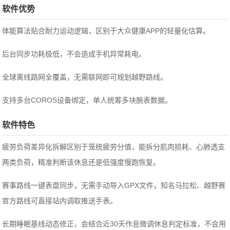
软件优势
体能算法贴合耐力运动逻辑，区别于大众健康APP的轻量化估算。
后台同步功耗极低，不会造成手机异常耗电。
全球离线路网全覆盖，无需联网即可规划越野路线。
支持多台COROS设备绑定，单人统筹多块腕表数据。
软件特色
疲劳负荷差异化拆解区别于笼统疲劳分值，能拆分肌肉损耗、心肺透支
两类负荷，精准判断该休息还是低强度慢跑恢复。
赛事路线一键表盘同步，无需手动导入GPX文件，知名马拉松、越野赛
官方路线可直接站内调取推送手表。
长期睡眠基线动态修正，会结合近30天作息微调休息判定标准，不会用