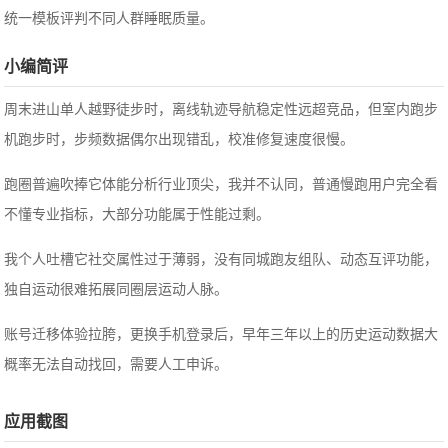
统一模板评判不同人群睡眠质量。
小编简评
周末进山单人越野徒步时，离线轨迹导航稳定性远超竞品，但室内跑步
机跑步时，步频数据偶尔出现错乱，校准修复速度很慢。
跑圈普遍吹捧它体能分析行业顶尖，我并不认同，普通慢跑用户完全看
不懂专业指标，大部分功能属于性能过剩。
我个人吐槽它社交属性过于薄弱，没有同城跑友组队、动态互评功能，
独自运动很难拓展同圈层运动人脉。
账号迁移体验拉胯，更换手机登录后，早年三年以上的历史运动数据大
概率无法自动找回，需要人工申诉。
应用截图