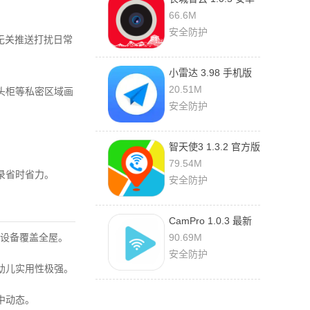
版
66.6M
安全防护
无关推送打扰日常
小雷达 3.98 手机版
20.51M
头柜等私密区域画
安全防护
智天使3 1.3.2 官方版
79.54M
录省时省力。
安全防护
CamPro 1.0.3 最新
版
台设备覆盖全屋。
90.69M
安全防护
幼儿实用性极强。
中动态。