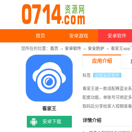
首页
安卓游戏
安卓软件
您所在的位置：
首页
→
安卓软件
→
安全防护
→ 看家王app
应用介绍
标签:
远程监控软件
看家王是一款适配赛蓝全系
配套功能，
单账号可绑定多
取码后分享给家人短期查看
看家王
详情介绍
安卓下载