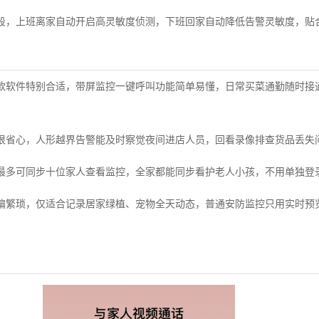
段，上班离家自动开启高灵敏度侦测，下班回家自动降低告警灵敏度，贴
款软件特别合适，带屏监控一键呼叫功能简单易懂，日常买菜通勤随时接
很省心，人形越界告警能及时察觉夜间进店人员，回看录像排查货品丢失
最多可同步十位家人查看监控，全家都能同步看护老人小孩，不用单独登
偏繁琐，仅适合记录居家绿植、宠物全天动态，普通安防监控只用实时预