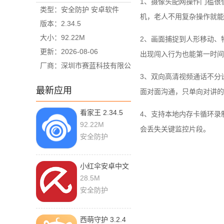
1、摄像头配网操作门槛很
类型：安全防护 安卓软件
机，老人不用复杂操作就能
版本：2.34.5
大小：92.22M
2、画面捕捉到人形移动、
更新：2026-08-06
出现闯入行为也能第一时间
厂商：深圳市赛蓝科技有限公
3、双向高清视频通话不分
司
最新应用
面对面沟通，只单向对讲的
看家王 2.34.5
4、支持本地内存卡循环录
官方版
92.22M
会丢失关键监控片段。
安全防护
小红伞安卓中文
版 7.31.0 手机
28.5M
版
安全防护
西萌守护 3.2.4