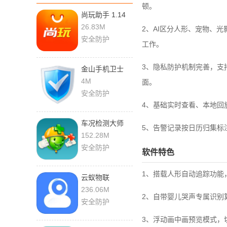
顿。
尚玩助手 1.14
安卓版
26.83M
2、AI区分人形、宠物、
安全防护
工作。
3、隐私防护机制完善，支
金山手机卫士
3.4rel 最新版
4M
面。
安全防护
4、基础实时查看、本地回
车况检测大师
5、告警记录按日历归集标
16.6 官方版
152.28M
安全防护
软件特色
1、搭载人形自动追踪功能
云蚁物联
4.8.5_20260730
236.06M
2、自带婴儿哭声专属识别
官方版
安全防护
3、浮动画中画预览模式，