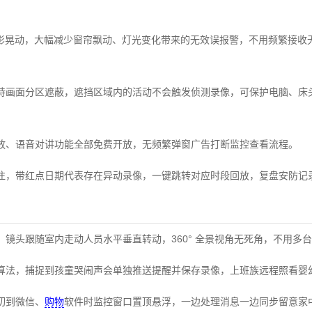
光影晃动，大幅减少窗帘飘动、灯光变化带来的无效误报警，不用频繁接收
持画面分区遮蔽，遮挡区域内的活动不会触发侦测录像，可保护电脑、床
放、语音对讲功能全部免费开放，无频繁弹窗广告打断监控查看流程。
注，带红点日期代表存在异动录像，一键跳转对应时段回放，复盘安防记
，镜头跟随室内走动人员水平垂直转动，360° 全景视角无死角，不用多
算法，捕捉到孩童哭闹声会单独推送提醒并保存录像，上班族远程照看婴
切到微信、
购物
软件时监控窗口置顶悬浮，一边处理消息一边同步留意家