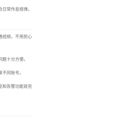
合日常作息规律。
通视频，不用担心
问题十分方便。
录不同账号。
览和告警功能就完