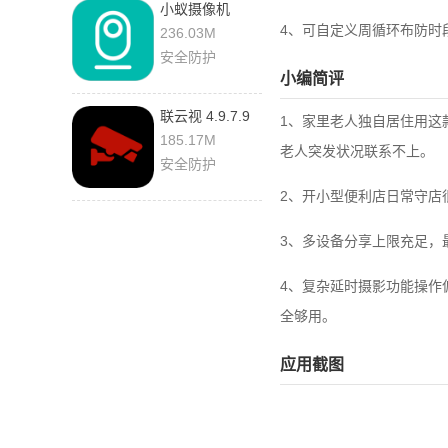
小蚁摄像机
7.4.1_20260730
4、可自定义周循环布防时
236.03M
最新版
安全防护
小编简评
联云视 4.9.7.9
1、家里老人独自居住用这
手机版
185.17M
老人突发状况联系不上。
安全防护
2、开小型便利店日常守店
3、多设备分享上限充足，
4、复杂延时摄影功能操作
全够用。
应用截图