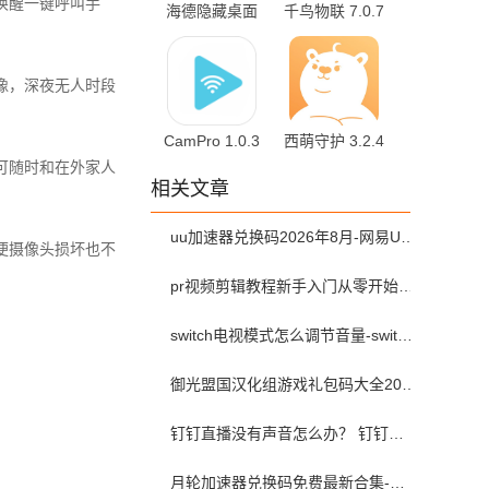
音唤醒一键呼叫手
海德隐藏桌面
千鸟物联 7.0.7
v1.4.3 安卓版
官方版
像，深夜无人时段
CamPro 1.0.3
西萌守护 3.2.4
最新版
官方版
可随时和在外家人
相关文章
uu加速器兑换码2026年8月-网易UU加速器兑换码最新汇总口令CDK合集
便摄像头损坏也不
pr视频剪辑教程新手入门从零开始-pr教程从零开始学剪辑全集免费
switch电视模式怎么调节音量-switch电视模式常见问题解决方案
御光盟国汉化组游戏礼包码大全2025
钉钉直播没有声音怎么办？ 钉钉直播没有声音解决方法？
月轮加速器兑换码免费最新合集-月轮加速器免费兑换码口令2024最新