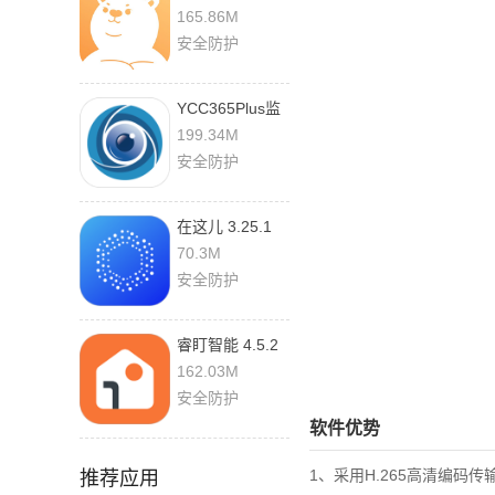
官方版
165.86M
安全防护
YCC365Plus监
控摄像头
199.34M
6.1041.1.10291
安全防护
官方版
在这儿 3.25.1
最新版
70.3M
安全防护
睿盯智能 4.5.2
安卓版
162.03M
安全防护
软件优势
1、采用H.265高清编码
推荐应用