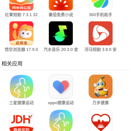
红果短剧 7.3.1.32
番茄免费小说
360手机助手
官方版
7.3.1.32 安卓版
10.2.2 官方版
悟空浏览器 17.9.0
汽水音乐 20.3.0 官
河马短剧 3.8.0 安
安卓版
方版
卓版
相关应用
三星健康运动
oppo健康运动
万步健康
6.27.2.009 最新版
6.0.11_8e7423e_260303
7.3.8.6182 最新版
最新版