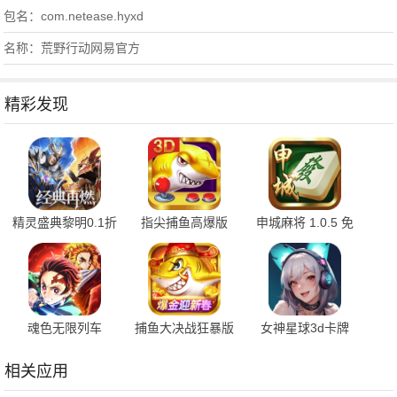
包名：com.netease.hyxd
名称：荒野行动网易官方
精彩发现
精灵盛典黎明0.1折
指尖捕鱼高爆版
申城麻将 1.0.5 免
1.00.1 官方版
10.3.46.4.0 手机版
费版
魂色无限列车
捕鱼大决战狂暴版
女神星球3d卡牌
1.0.06 最新版
122.7.291 安卓版
76.1 安卓版
相关应用