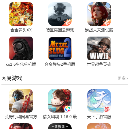
合金弹头XX
暗区突围云游戏
逆战未来测试服
2021.03.09.14 官
1.0.165.165 最新
1.0.40.383.0 安卓
方版
版
版
cs1.6生化单机版
合金弹头2手机版
世界战争英雄
1.123 最新版
2023.10.10.18 最
1.52.1 安卓版
新版
网易游戏
更多>
荒野行动网易官方
倩女幽魂 1.16.0 最
天下手游官服
4.30.437602 最新
新版
1.1.67 最新版
版