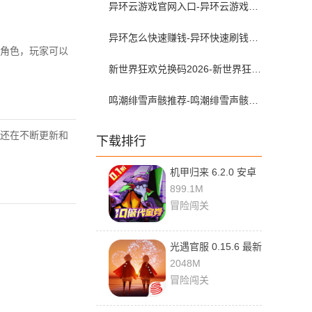
异环云游戏官网入口-异环云游戏在哪下载
异环怎么快速赚钱-异环快速刷钱攻略
角色，玩家可以
新世界狂欢兑换码2026-新世界狂欢虚宝码可兑换2026年5月最新
鸣潮绯雪声骸推荐-鸣潮绯雪声骸配队攻略
还在不断更新和
下载排行
机甲归来 6.2.0 安卓
版
899.1M
冒险闯关
光遇官服 0.15.6 最新
版
2048M
冒险闯关