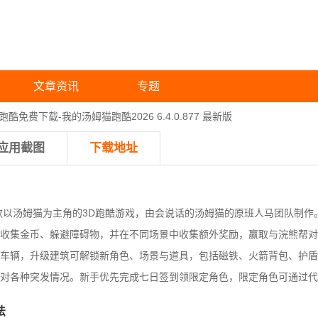
文章资讯
专题
酷免费下载-我的汤姆猫跑酷2026 6.4.0.877 最新版
应用截图
下载地址
款以汤姆猫为主角的3D跑酷游戏，由会说话的汤姆猫的原班人马团队制作
收集金币、躲避障碍物，并在不同场景中收集额外奖励，赢取与浣熊帮对
车辆，升级建筑可解锁新角色、场景与道具，包括磁铁、火箭背包、护盾
对各种突发情况。新手优先完成七日签到领限定角色，限定角色可通过代
法