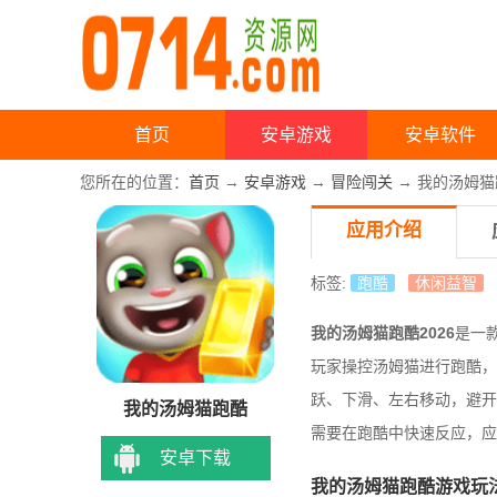
首页
安卓游戏
安卓软件
您所在的位置：
首页
→
安卓游戏
→
冒险闯关
→ 我的汤姆猫跑
应用介绍
标签:
跑酷
休闲益智
我的汤姆猫跑酷2026
是一
玩家操控汤姆猫进行跑酷，
跃、下滑、左右移动，避开
我的汤姆猫跑酷
需要在跑酷中快速反应，应
安卓下载
我的汤姆猫跑酷游戏玩