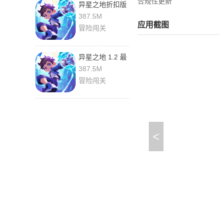
合规性更新
异星之地折扣版
1.2 手机版
387.5M
应用截图
冒险闯关
异星之地 1.2 最
新版
387.5M
冒险闯关
<