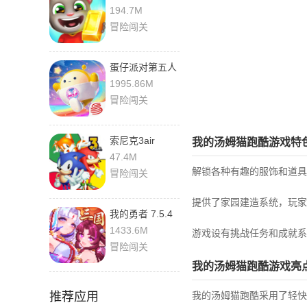
金币钻石鞭炮
194.7M
26.2.2.16362 安
冒险闯关
卓版
蛋仔派对第五人
格联动版
1995.86M
1.0.269
冒险闯关
索尼克3air
我的汤姆猫跑酷游戏特
v19910623 最
47.4M
新版
解锁各种有趣的服饰和道具
冒险闯关
提供了家园建造系统，玩家
我的勇者 7.5.4
最新版
1433.6M
游戏设有挑战任务和成就系
冒险闯关
我的汤姆猫跑酷游戏亮
推荐应用
我的汤姆猫跑酷采用了轻快