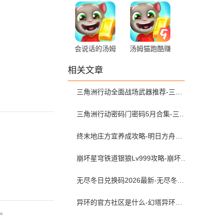
6.4.0.877 最新
酷 6.4.0.877
版
最新版
会说话的汤姆
汤姆猫跑酷赚
猫跑酷
钱版 6.4.0.877
相关文章
6.4.0.877 手机
最新版
版
三角洲行动全面战场武器推荐-三角洲s9枪械排行大战场
三角洲行动密码门密码5月合集-三角洲行动密码屋今日密码大全2026最新5月
终末地庄方宜养成攻略-明日方舟终末地庄方宜武器配队带什么
崩坏星穹铁道银狼Lv999攻略-崩坏星穹铁道银狼lv999遗器词条带什么
无尽冬日兑换码2026最新-无尽冬日兑换码入口在哪
异环的官方社区是什么-幻塔异环查抽卡和角色练度的软件叫什么
。