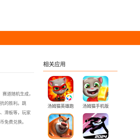
相关应用
。赛道随机生成，
抗的胜利。跳
汤姆猫英雄跑
汤姆猫手机版
、滑板等，玩家
酷 4.0.0.532
6.4.0.877 最新
手机版
版
币免费兑换。