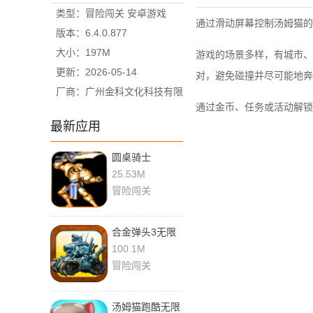
类型：冒险闯关 安卓游戏
通过滑动屏幕控制汤姆猫的
版本：6.4.0.877
大小：197M
游戏的场景多样，有城市、
更新：2026-05-14
对，避免碰撞并尽可能地奔
厂商：广州金科文化科技有限
通过金币、任务或活动解锁
公司
最新应用
圆桌骑士
2020.11.11.14
25.53M
最新版
冒险闯关
合金弹头3无限
生命版
100.1M
v2021.01.15.1
冒险闯关
汤姆猫跑酷无限