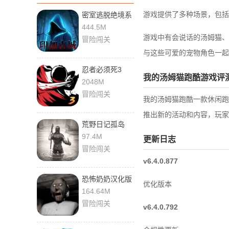
游戏提供了多种场景，包括
密室逃脱绝境系
列7印加古城九
444.5M
游版 700.00.08
游戏中有会说话的汤姆猫、
冒险闯关
最新版
与这些可爱的宠物角色一起
忍者必须死3
我的汤姆猫跑酷游戏评
2.0.97 最新版
2048M
冒险闯关
我的汤姆猫跑酷一款休闲跑
推出新的活动和内容，玩家
荒野日记孤岛
1.9.0.0 最新版
97.4M
更新日志
冒险闯关
v6.4.0.877
恐怖奶奶汉化版
优化版本
1.8 安卓版
164.64M
冒险闯关
v6.4.0.792