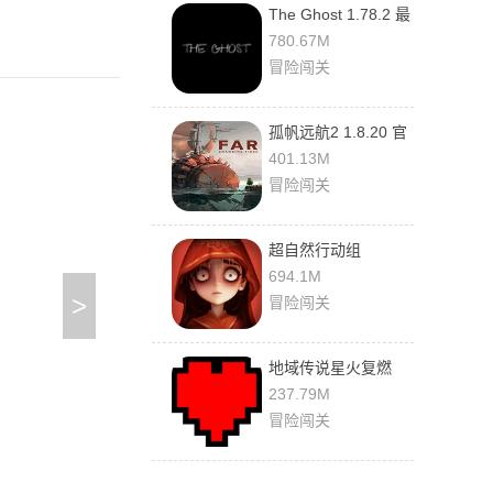
The Ghost 1.78.2 最
新版
780.67M
冒险闯关
孤帆远航2 1.8.20 官
方版
401.13M
冒险闯关
超自然行动组
1.28.24.001 最新版
694.1M
>
冒险闯关
地域传说星火复燃
5.0.0-v10-支线版本1
237.79M
最新版
冒险闯关