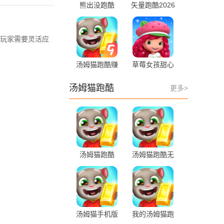
熊出没跑酷
矢量跑酷2026
4.6.0 官方版
2.9.5 官方版
玩家需要灵活应
汤姆猫跑酷赚
草莓女孩甜心
钱版 6.4.0.877
跑酷 1.2.3 最
最新版
新版
汤姆猫跑酷
更多>
汤姆猫跑酷
汤姆猫跑酷无
6.4.0.877 安卓
限金币钻石鞭
版
炮
26.2.2.16362
安卓版
汤姆猫手机版
我的汤姆猫跑