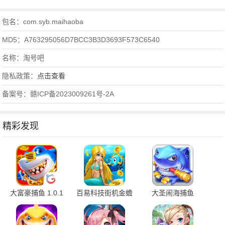
包名：com.syb.maihaoba
MD5：A763295056D7BCC3B3D3693F573C6540
名称：淘号吧
隐私政策：
点击查看
备案号：赣ICP备2023009261号-2A
精彩发现
大富豪捕鱼 1.0.1
百易科技街机金蟾
大圣闹海捕鱼
安卓版
捕鱼 5.5.2.0 官方
1.0.1 最新版
版